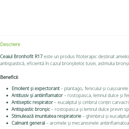
Descriere
Ceaiul Bronhofit R17
este un produs fitoterapic destinat amelior
antispastică, eficientă în cazul bronșitelor, tusei, astmului bronși
Beneficii:
Emolient și expectorant
– plantago, feniculul şi cuişoarele
Antitusiv și antiinflamator
– rostopasca, lemnul dulce și fen
Antiseptic respirator
– eucaliptul și cimbrul conțin carvacro
Antispastic bronșic
– rostopasca și lemnul dulce previn s
Stimulează imunitatea respiratorie
– ghimbirul și eucaliptul
Calmant general
– aromele și mecanismele antiinflamatoare