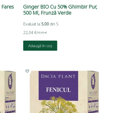
 Fares
Ginger BIO Cu 50% Ghimbir Pur,
500 Ml, Frunză Verde
Evaluat la
5.00
din 5
22,04
€
25,93
€
Adaugă în coș