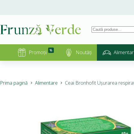
%
Promoții
Noutăți
Alimentar
Prima pagină
Alimentare
Ceai Bronhofit Ușurarea respiraț