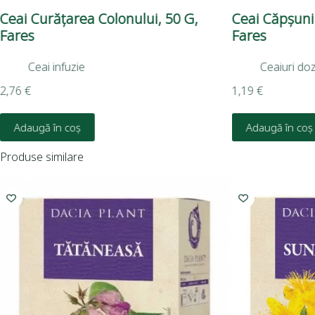
Ceai Curățarea Colonului, 50 G,
Ceai Căpșuni Ș
Fares
Fares
Ceai infuzie
Ceaiuri do
2,76
€
1,19
€
Adaugă în coș
Adaugă în coș
Produse similare