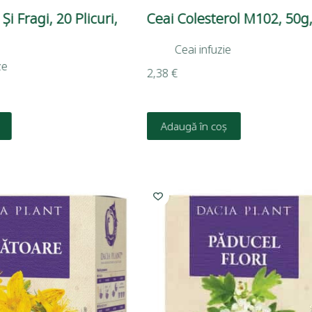
i Fragi, 20 Plicuri,
Ceai Colesterol M102, 50g,
Ceai infuzie
ze
2,38
€
Adaugă în coș