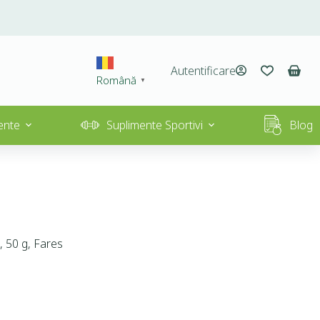
Autentificare
Română
▼
ente
Suplimente Sportivi
Blog
, 50 g, Fares