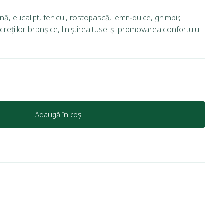
nă, eucalipt, fenicul, rostopască, lemn‑dulce, ghimbir,
rețiilor bronșice, liniștirea tusei și promovarea confortului
Adaugă în coș