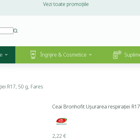
Vezi toate promoțiile
e
Îngrijire & Cosmetice
Suplim
iei R17, 50 g, Fares
Ceai Bronhofit Ușurarea respirației R17
2,22
€