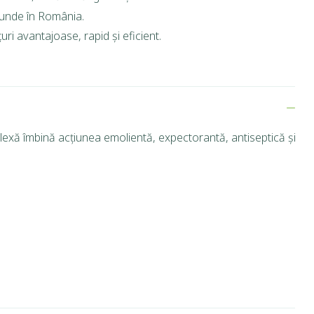
riunde în România.
ri avantajoase, rapid și eficient.
plexă îmbină acțiunea emolientă, expectorantă, antiseptică și