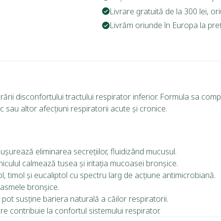
Livrare gratuită de la 300 lei, o
Livrăm oriunde în Europa la prețu
ării disconfortului tractului respirator inferior. Formula sa com
c sau altor afecțiuni respiratorii acute și cronice.
 uşurează eliminarea secrețiilor, fluidizând mucusul.
iculul calmează tusea și iritaţia mucoasei bronşice.
l, timol și eucaliptol cu spectru larg de acţiune antimicrobiană.
pasmele bronșice.
 pot susține bariera naturală a căilor respiratorii.
 contribuie la confortul sistemului respirator.