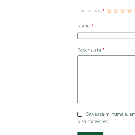
EVALUAREA TA
*
Nume
*
Recenzia ta
*
Salvează-mi numele, emai
o să comentez.