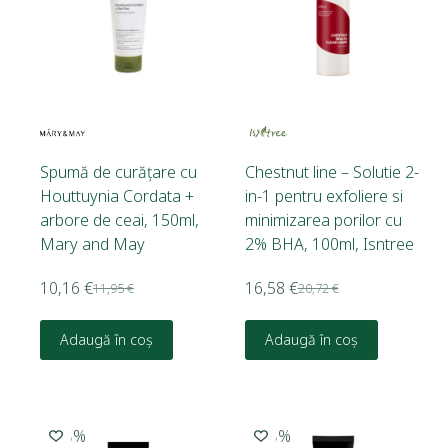
Spumă de curățare cu
Chestnut line – Solutie 2-
Houttuynia Cordata +
in-1 pentru exfoliere si
arbore de ceai, 150ml,
minimizarea porilor cu
Mary and May
2% BHA, 100ml, Isntree
10,16
€
16,58
€
11,95
€
20,72
€
Adaugă în coș
Adaugă în coș
-15%
-15%