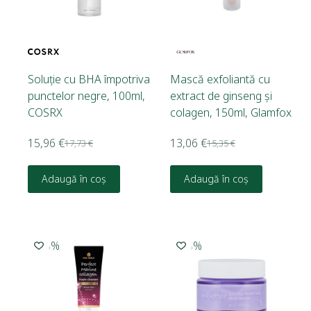
Soluție cu BHA împotriva
Mască exfoliantă cu
punctelor negre, 100ml,
extract de ginseng și
COSRX
colagen, 150ml, Glamfox
15,96
€
13,06
€
17,73
€
15,35
€
Adaugă în coș
Adaugă în coș
-15%
-15%