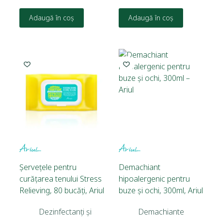
Adaugă în coș
Adaugă în coș
Șervețele pentru
Demachiant
curățarea tenului Stress
hipoalergenic pentru
Relieving, 80 bucăți, Ariul
buze și ochi, 300ml, Ariul
Dezinfectanți și
Demachiante