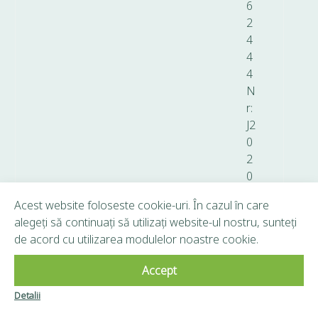
6
2
4
4
4
N
r:
J2
0
2
0
0
Acest website foloseste cookie-uri. În cazul în care
0
alegeți să continuați să utilizați website-ul nostru, sunteți
7
de acord cu utilizarea modulelor noastre cookie.
8
5
Accept
8
4
Detalii
Clubul Frunză
0