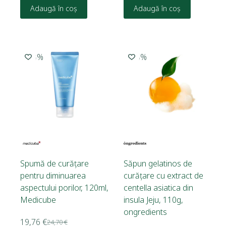
Adaugă în coș
Adaugă în coș
-20%
-15%
Spumă de curățare
Săpun gelatinos de
pentru diminuarea
curățare cu extract de
aspectului porilor, 120ml,
centella asiatica din
Medicube
insula Jeju, 110g,
ongredients
19,76
€
24,70
€