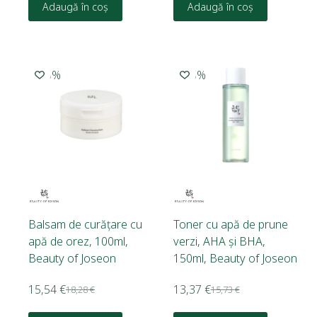
Adaugă în coș
Adaugă în coș
-15%
-15%
Balsam de curățare cu
Toner cu apă de prune
apă de orez, 100ml,
verzi, AHA și BHA,
Beauty of Joseon
150ml, Beauty of Joseon
15,54
€
13,37
€
18,28
€
15,73
€