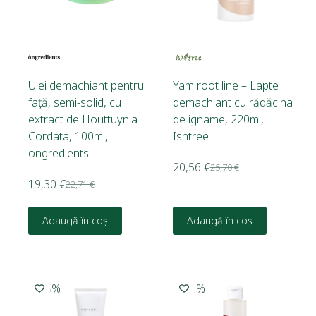
Ulei demachiant pentru
Yam root line – Lapte
față, semi-solid, cu
demachiant cu rădăcina
extract de Houttuynia
de igname, 220ml,
Cordata, 100ml,
Isntree
ongredients
20,56
€
25,70
€
19,30
€
22,71
€
Adaugă în coș
Adaugă în coș
-15%
-20%