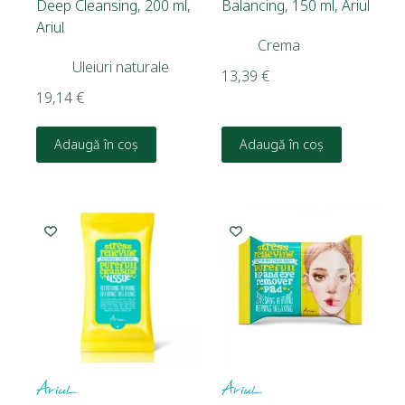
Deep Cleansing, 200 ml,
Balancing, 150 ml, Ariul
Ariul
Crema
Uleiuri naturale
13,39
€
19,14
€
Adaugă în coș
Adaugă în coș