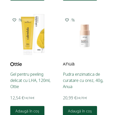
-15%
-15%
Gel pentru peeling
Pudra enzimatica de
delicat cu LHA, 120ml,
curatare cu orez, 40g,
Ottie
Anua
12,54
€
20,99
€
14,74
€
24,70
€
Adaugă în coș
Adaugă în coș