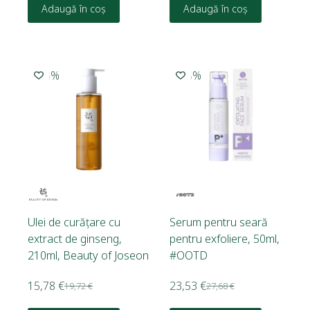
Adaugă în coș
Adaugă în coș
-20%
-15%
Ulei de curățare cu
Serum pentru seară
extract de ginseng,
pentru exfoliere, 50ml,
210ml, Beauty of Joseon
#OOTD
15,78
€
23,53
€
19,72
€
27,68
€