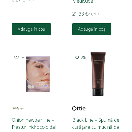
Medicube
21,33
€
23,70
€
Adaugă în coș
Adaugă în coș
-20%
-15%
Onion newpair line –
Black Line – Spumă de
Plasturi hidrocoloidali
curățare cu mucină de