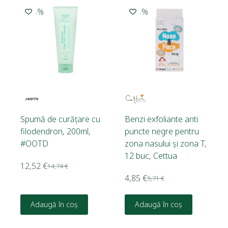
-15%
-15%
Spumă de curățare cu
Benzi exfoliante anti
filodendron, 200ml,
puncte negre pentru
#OOTD
zona nasului și zona T,
12 buc, Cettua
12,52
€
14,74
€
4,85
€
5,71
€
Adaugă în coș
Adaugă în coș