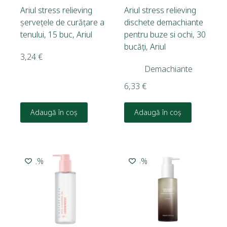
Ariul stress relieving
Ariul stress relieving
șervețele de curățare a
dischete demachiante
tenului, 15 buc, Ariul
pentru buze si ochi, 30
bucăți, Ariul
3,24
€
Demachiante
6,33
€
Adaugă în coș
Adaugă în coș
-12%
-15%