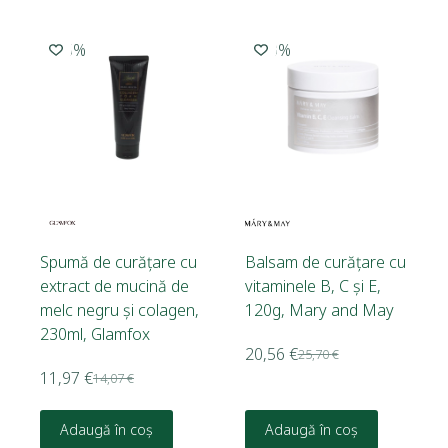
-15%
-20%
Spumă de curățare cu
Balsam de curățare cu
extract de mucină de
vitaminele B, C și E,
melc negru și colagen,
120g, Mary and May
230ml, Glamfox
20,56
€
25,70
€
11,97
€
14,07
€
Adaugă în coș
Adaugă în coș