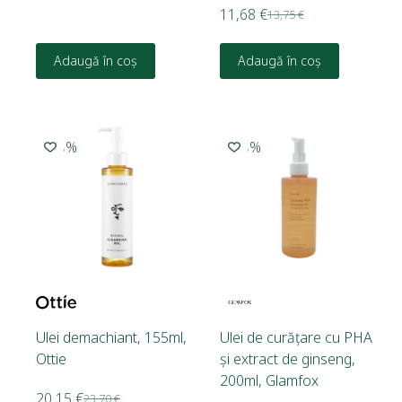
11,68
€
13,75
€
Adaugă în coș
Adaugă în coș
-15%
-15%
Ulei demachiant, 155ml,
Ulei de curățare cu PHA
Ottie
și extract de ginseng,
200ml, Glamfox
20,15
€
23,70
€