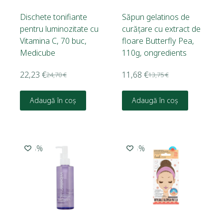
Dischete tonifiante
Săpun gelatinos de
pentru luminozitate cu
curățare cu extract de
Vitamina C, 70 buc,
floare Butterfly Pea,
Medicube
110g, ongredients
22,23
€
11,68
€
24,70
€
13,75
€
Adaugă în coș
Adaugă în coș
-15%
-20%