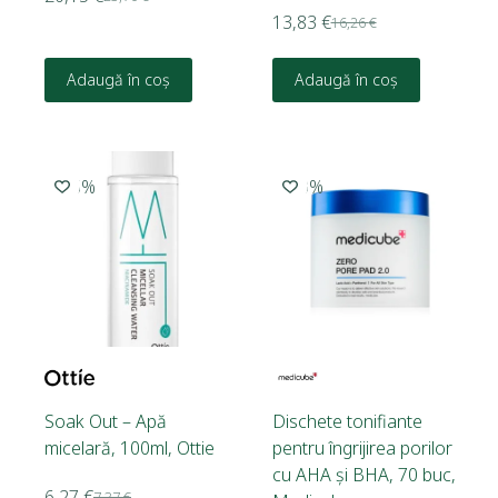
13,83
€
16,26
€
Adaugă în coș
Adaugă în coș
-15%
-10%
Soak Out – Apă
Dischete tonifiante
micelară, 100ml, Ottie
pentru îngrijirea porilor
cu AHA și BHA, 70 buc,
6,27
€
7,37
€