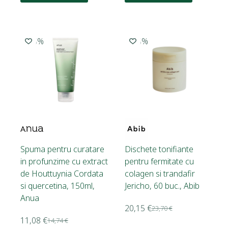
-25%
-15%
Spuma pentru curatare
Dischete tonifiante
in profunzime cu extract
pentru fermitate cu
de Houttuynia Cordata
colagen si trandafir
si quercetina, 150ml,
Jericho, 60 buc., Abib
Anua
20,15
€
23,70
€
11,08
€
14,74
€