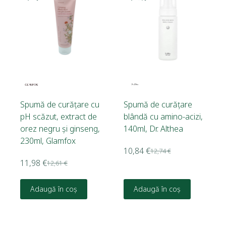
Spumă de curățare cu
Spumă de curățare
pH scăzut, extract de
blândă cu amino-acizi,
orez negru și ginseng,
140ml, Dr. Althea
230ml, Glamfox
10,84
€
12,74
€
11,98
€
12,61
€
Adaugă în coș
Adaugă în coș