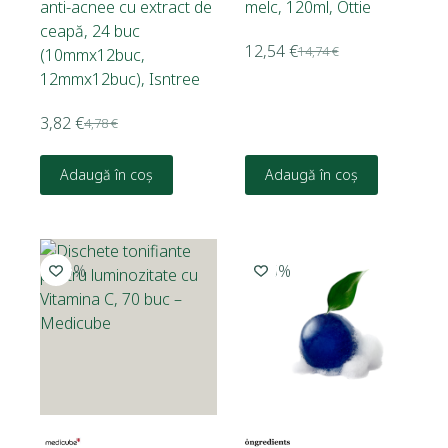
anti-acnee cu extract de
melc, 120ml, Ottie
ceapă, 24 buc
12,54
€
14,74
€
(10mmx12buc,
12mmx12buc), Isntree
3,82
€
4,78
€
Adaugă în coș
Adaugă în coș
-10%
-15%