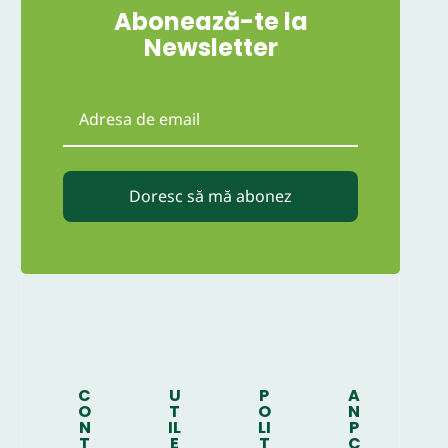
Abonează-te la
Newsletter
Doresc să mă abonez
C
U
P
A
O
T
O
N
N
IL
LI
P
T
E
T
C