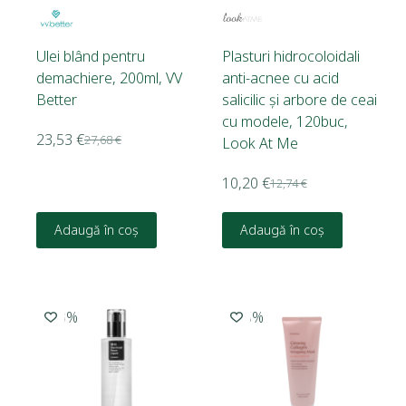
Ulei blând pentru
Plasturi hidrocoloidali
demachiere, 200ml, VV
anti-acnee cu acid
Better
salicilic și arbore de ceai
cu modele, 120buc,
23,53
€
27,68
€
Look At Me
10,20
€
12,74
€
Adaugă în coș
Adaugă în coș
-10%
-15%