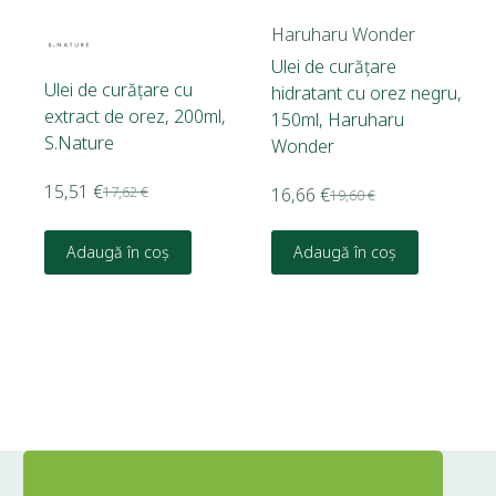
Haruharu Wonder
Ulei de curățare
Ulei de curățare cu
hidratant cu orez negru,
extract de orez, 200ml,
150ml, Haruharu
S.Nature
Wonder
15,51
€
17,62
€
16,66
€
19,60
€
Adaugă în coș
Adaugă în coș