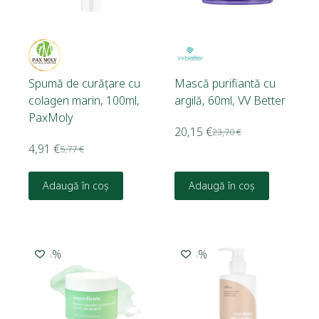
Spumă de curățare cu
Mască purifiantă cu
colagen marin, 100ml,
argilă, 60ml, VV Better
PaxMoly
20,15
€
23,70
€
4,91
€
5,77
€
Adaugă în coș
Adaugă în coș
-15%
-20%