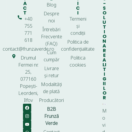
A
I
-
Blog
C
C
S
T
I
O
Despre
L
+40
Termeni
noi
U
755
și
T
Întrebări
I
771
condiții
O
Frecvente
618
N
Politica de
(FAQ)
A
contact@frunzaverde.ro
confidențialitate
R
Cum
E
Drumul
Politica
cumpăr
A
LI
Fermei nr.
cookies
Livrare
T
25,
I
și retur
G
077160
II
Modalități
Popești-
L
de plată
O
Leordeni,
R
Ilfov
Producători
B2B
M
Frunză
o
Verde
vi
Contact
d