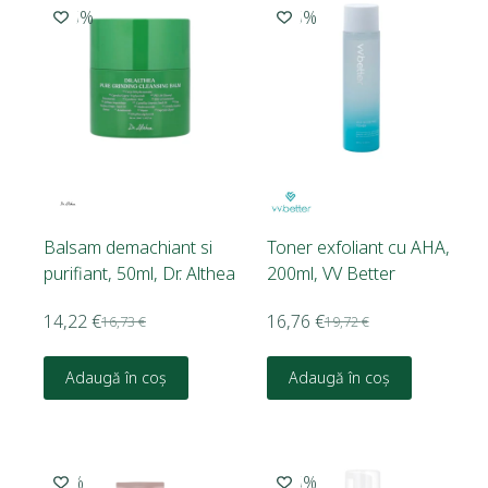
-15%
-15%
Balsam demachiant si
Toner exfoliant cu AHA,
purifiant, 50ml, Dr. Althea
200ml, VV Better
14,22
€
16,76
€
16,73
€
19,72
€
Adaugă în coș
Adaugă în coș
-5%
-15%