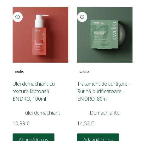
Ulei demachiant cu
Tratament de curățare –
textură lăptoasă
Rutină purificatoare
ENDRO, 100ml
ENDRO, 80ml
ulei demachiant
Demachiante
10,89
€
14,52
€
Adaugă în coș
Adaugă în coș