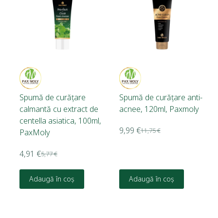
Spumă de curățare
Spumă de curățare anti-
calmantă cu extract de
acnee, 120ml, Paxmoly
centella asiatica, 100ml,
9,99
€
11,75
€
PaxMoly
4,91
€
5,77
€
Adaugă în coș
Adaugă în coș