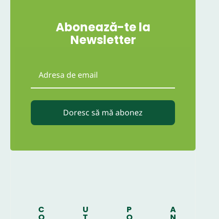
Abonează-te la
Newsletter
Doresc să mă abonez
C
U
P
A
O
T
O
N