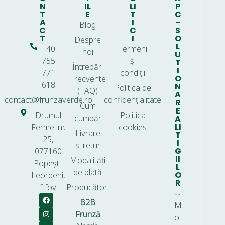
N
IL
LI
P
T
E
T
C
A
I
-
Blog
C
C
S
T
I
O
Despre
L
+40
Termeni
noi
U
755
și
T
Întrebări
I
771
condiții
O
Frecvente
618
N
Politica de
(FAQ)
A
contact@frunzaverde.ro
confidențialitate
R
Cum
E
Drumul
Politica
cumpăr
A
LI
Fermei nr.
cookies
Livrare
T
25,
I
și retur
G
077160
II
Modalități
Popești-
L
de plată
O
Leordeni,
R
Ilfov
Producători
B2B
M
Frunză
o