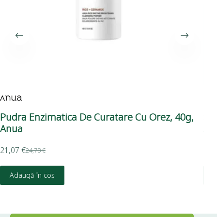
Pudra Enzimatica De Curatare Cu Orez, 40g,
Sp
Anua
As
21,07
€
19,
24,78
€
Adaugă în coș