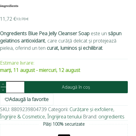
11,72
€
13,78
€
Ongredients Blue Pea Jelly Cleanser Soap
este un
săpun
gelatinos antioxidant
, care curăță delicat și protejează
pielea, oferind un ten
curat, luminos și echilibrat
.
Estimare livrare:
marți, 11 august - miercuri, 12 august
Adaugă în coș
Adaugă la favorite
SKU:
8809239804739
Categorii:
Curățare și exfoliere
,
Îngrijire & Cosmetice
,
Îngrijirea tenului
Brand:
ongredients
Plăți 100% securizate