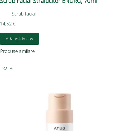
Scrub Facial Strălucitor ENDRO, 70ml
Tr
EN
Scrub facial
14,52
€
14,
Adaugă în coș
Produse similare
-15%
-