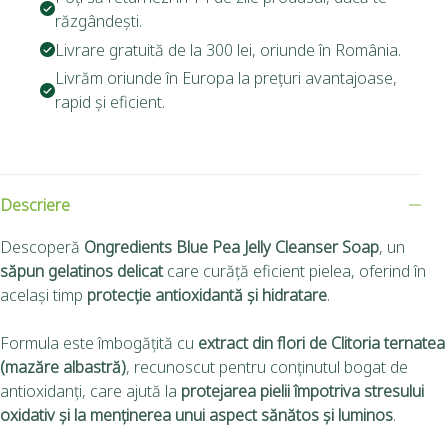
răzgândești.
Livrare gratuită de la 300 lei, oriunde în România.
Livrăm oriunde în Europa la prețuri avantajoase,
rapid și eficient.
Descriere
Descoperă
Ongredients Blue Pea Jelly Cleanser Soap
, un
săpun gelatinos delicat
care curăță eficient pielea, oferind în
același timp
protecție antioxidantă și hidratare
.
Formula este îmbogățită cu
extract din flori de Clitoria ternatea
(mazăre albastră)
, recunoscut pentru conținutul bogat de
antioxidanți, care ajută la
protejarea pielii împotriva stresului
oxidativ și la menținerea unui aspect sănătos și luminos
.