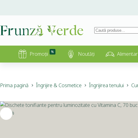
%
Promoții
Noutăți
Alimentar
Prima pagină
Îngrijire & Cosmetice
Îngrijirea tenului
Cur
-10%