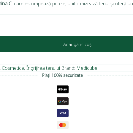
mina C
, care estompează petele, uniformizează tenul și oferă u
Adaugă în coș
 & Cosmetice
,
Îngrijirea tenului
Brand:
Medicube
Plăți 100% securizate