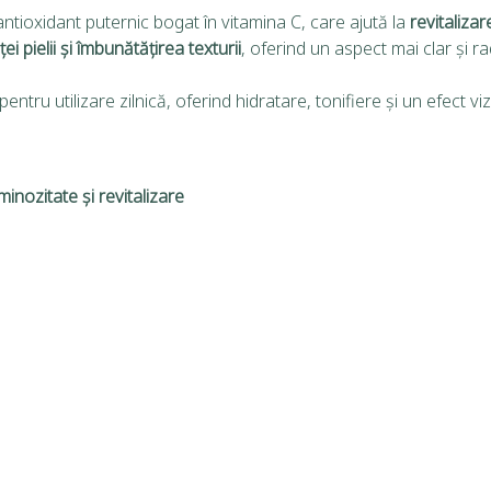
antioxidant puternic bogat în vitamina C, care ajută la
revitaliza
i pielii și îmbunătățirea texturii
, oferind un aspect mai clar și ra
ntru utilizare zilnică, oferind hidratare, tonifiere și un efect viz
minozitate și revitalizare