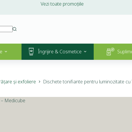
Vezi toate promoțiile
e
Îngrijire & Cosmetice
Suplim
ățare și exfoliere
Dischete tonifiante pentru luminozitate cu