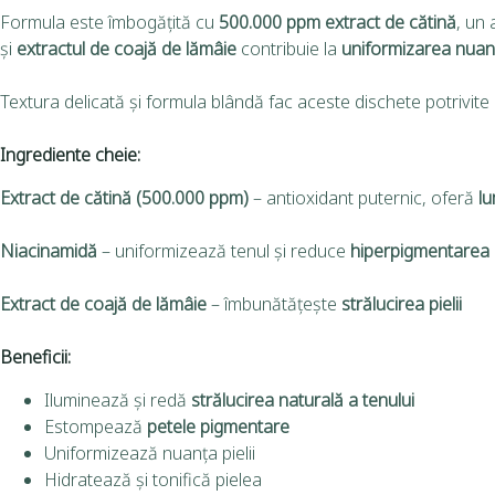
Formula este îmbogățită cu
500.000 ppm extract de cătină
, un 
și
extractul de coajă de lămâie
contribuie la
uniformizarea nuanțe
Textura delicată și formula blândă fac aceste dischete potrivite pe
Ingrediente cheie:
Extract de cătină (500.000 ppm)
– antioxidant puternic, oferă
lu
Niacinamidă
– uniformizează tenul și reduce
hiperpigmentarea
Extract de coajă de lămâie
– îmbunătățește
strălucirea pielii
Beneficii:
Iluminează și redă
strălucirea naturală a tenului
Estompează
petele pigmentare
Uniformizează nuanța pielii
Hidratează și tonifică pielea