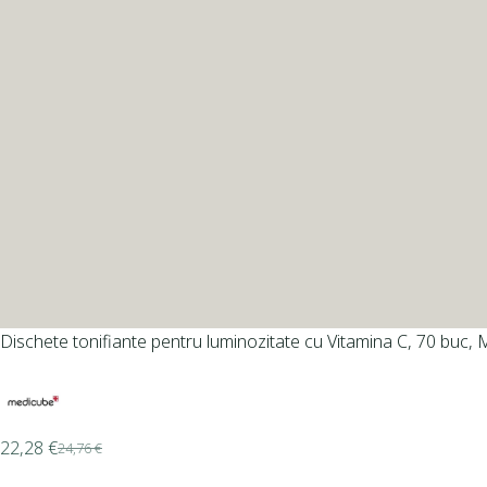
Dischete tonifiante pentru luminozitate cu Vitamina C, 70 buc,
22,28
€
24,76
€