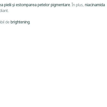
rea pielii și estomparea petelor pigmentare
. În plus,
niacinamida
diant.
ibil de
brightening
.