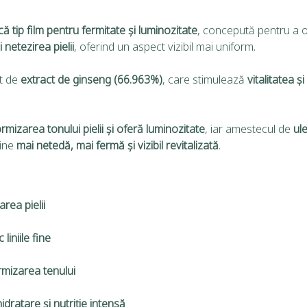
ă tip film pentru fermitate și luminozitate
, concepută pentru a 
 netezirea pielii
, oferind un aspect vizibil mai uniform.
at de
extract de ginseng (66.963%)
, care stimulează
vitalitatea ș
rmizarea tonului pielii și oferă luminozitate
, iar amestecul de
ule
vine
mai netedă, mai fermă și vizibil revitalizată
.
area pielii
 liniile fine
rmizarea tenului
hidratare și nutriție intensă