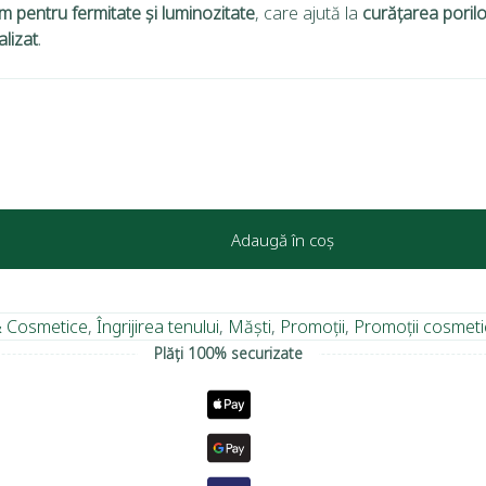
lm pentru fermitate și luminozitate
, care ajută la
curățarea porilor
alizat
.
Adaugă în coș
 & Cosmetice
,
Îngrijirea tenului
,
Măști
,
Promoții
,
Promoții cosmeti
Plăți 100% securizate