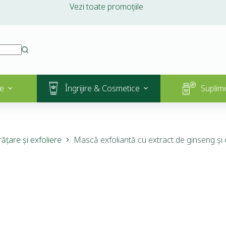
Vezi toate promoțiile
e
Îngrijire & Cosmetice
Suplim
ățare și exfoliere
Mască exfoliantă cu extract de ginseng și