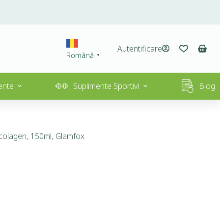
Autentificare
Română
▼
ente
Suplimente Sportivi
Blog
 colagen, 150ml, Glamfox