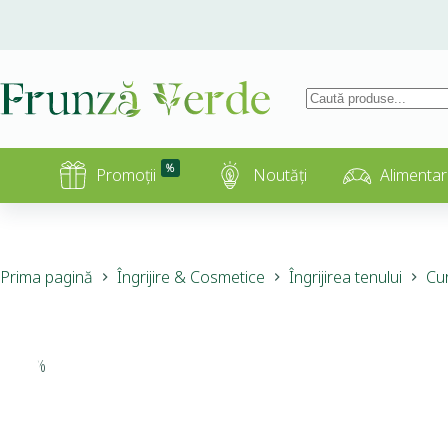
%
Promoții
Noutăți
Alimentar
Prima pagină
Îngrijire & Cosmetice
Îngrijirea tenului
Cur
-15%