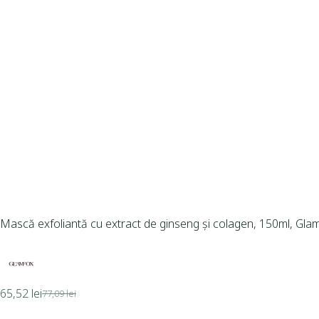
Mască exfoliantă cu extract de ginseng și colagen, 150ml, Gla
65,52
lei
77,09
lei