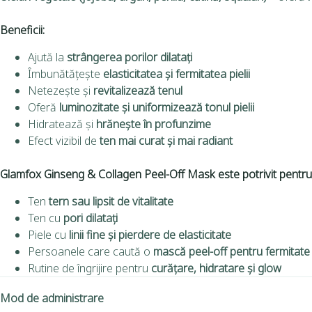
Beneficii:
Ajută la
strângerea porilor dilatați
Îmbunătățește
elasticitatea și fermitatea pielii
Netezește și
revitalizează tenul
Oferă
luminozitate și uniformizează tonul pielii
Hidratează și
hrănește în profunzime
Efect vizibil de
ten mai curat și mai radiant
Glamfox Ginseng & Collagen Peel-Off Mask este potrivit pentru
Ten
tern sau lipsit de vitalitate
Ten cu
pori dilatați
Piele cu
linii fine și pierdere de elasticitate
Persoanele care caută o
mască peel-off pentru fermitate
Rutine de îngrijire pentru
curățare, hidratare și glow
Mod de administrare