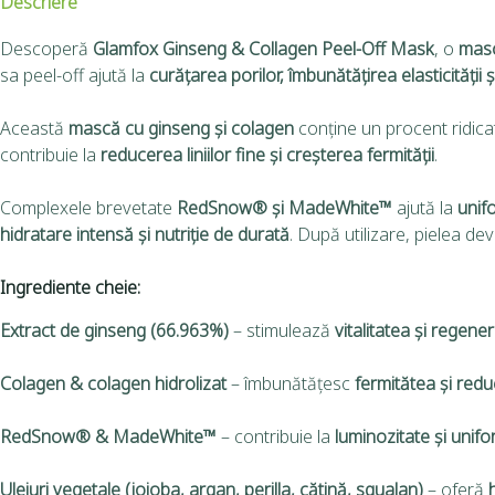
Descriere
Descoperă
Glamfox Ginseng & Collagen Peel-Off Mask
, o
masc
sa peel-off ajută la
curățarea porilor, îmbunătățirea elasticității și
Această
mască cu ginseng și colagen
conține un procent ridic
contribuie la
reducerea liniilor fine și creșterea fermității
.
Complexele brevetate
RedSnow® și MadeWhite™
ajută la
unifo
hidratare intensă și nutriție de durată
. După utilizare, pielea de
Ingrediente cheie:
Extract de ginseng (66.963%)
– stimulează
vitalitatea și regener
Colagen & colagen hidrolizat
– îmbunătățesc
fermitătea și reduc
RedSnow® & MadeWhite™
– contribuie la
luminozitate și unifo
Uleiuri vegetale (jojoba, argan, perilla, cătină, squalan)
– oferă