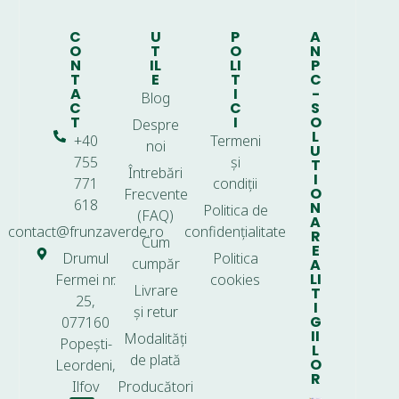
C
U
P
A
O
T
O
N
N
IL
LI
P
T
E
T
C
A
I
-
Blog
C
C
S
T
I
O
Despre
L
+40
Termeni
noi
U
755
și
T
Întrebări
I
771
condiții
O
Frecvente
618
N
Politica de
(FAQ)
A
contact@frunzaverde.ro
confidențialitate
R
Cum
E
Drumul
Politica
cumpăr
A
LI
Fermei nr.
cookies
Livrare
T
25,
I
și retur
G
077160
II
Modalități
Popești-
L
de plată
O
Leordeni,
R
Ilfov
Producători