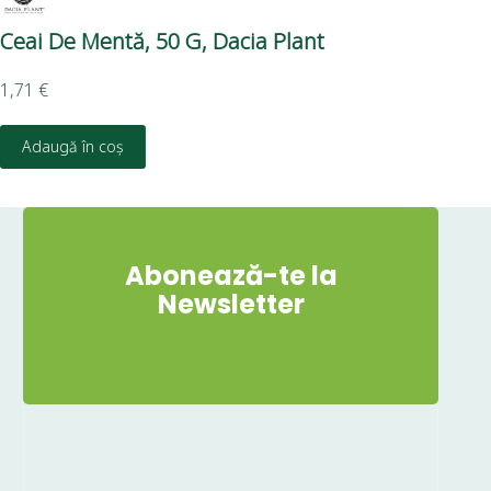
Ceai De Mentă, 50 G, Dacia Plant
Ce
1,71
€
1,6
Adaugă în coș
D
Abonează-te la
Newsletter