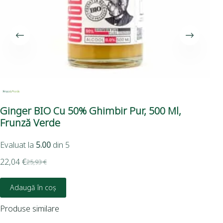
Ginger BIO Cu 50% Ghimbir Pur, 500 Ml,
Frunză Verde
Evaluat la
5.00
din 5
22,04
€
25,93
€
Adaugă în coș
Produse similare