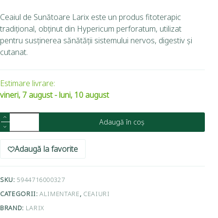
Ceaiul de Sunătoare Larix este un produs fitoterapic
tradițional, obținut din Hypericum perforatum, utilizat
pentru susținerea sănătății sistemului nervos, digestiv și
cutanat.
Estimare livrare:
vineri, 7 august - luni, 10 august
Adaugă în coș
Adaugă la favorite
SKU:
5944716000327
CATEGORII:
ALIMENTARE
,
CEAIURI
BRAND:
LARIX