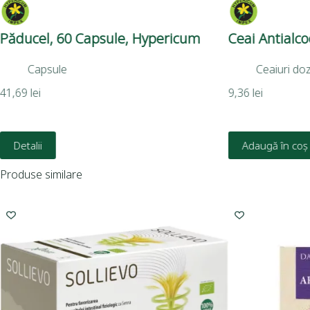
Păducel, 60 Capsule, Hypericum
Ceai Antialc
Capsule
Ceaiuri do
41,69
lei
9,36
lei
Detalii
Adaugă în coș
Produse similare