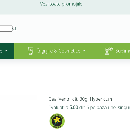
Vezi toate promoțiile
e
Îngrijire & Cosmetice
Suplim
Ceai Ventrilică, 30g, Hypericum
Evaluat la
5.00
din 5 pe baza unei singur