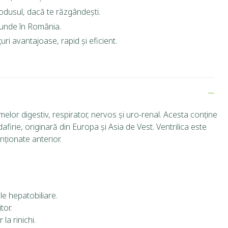
rodusul, dacă te răzgândești.
riunde în România.
ri avantajoase, rapid și eficient.
elor digestiv, respirator, nervos și uro-renal.
Acesta conține
afirie, originară din Europa și Asia de Vest.
Ventrilica este
nționate anterior.
le hepatobiliare.
tor.
la rinichi.