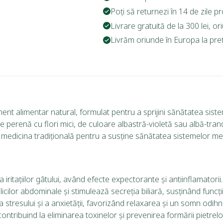
Poți să returnezi în 14 de zile p
Livrare gratuită de la 300 lei, o
Livrăm oriunde în Europa la prețu
ent alimentar natural, formulat pentru a sprijini sănătatea sistem
ee perenă cu flori mici, de culoare albastră-violetă sau albă-trand
în medicina tradițională pentru a susține sănătatea sistemelor me
a iritațiilor gâtului, având efecte expectorante și antiinflamatorii.
icilor abdominale și stimulează secreția biliară, susținând funcții
 stresului și a anxietății, favorizând relaxarea și un somn odihni
contribuind la eliminarea toxinelor și prevenirea formării pietrelor 