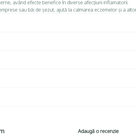
terne, având efecte benefice în diverse afecțiuni inflamatorii.
mprese sau băi de șezut, ajută la calmarea eczemelor și a altor i
um
Adaugă o recenzie