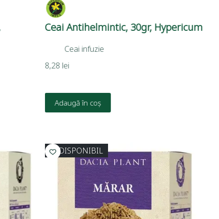
,
Ceai Antihelmintic, 30gr, Hypericum
Ceai infuzie
8,28
lei
Adaugă în coș
INDISPONIBIL