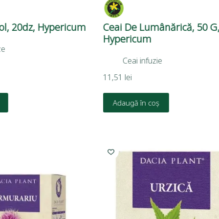
ool, 20dz, Hypericum
Ceai De Lumânărică, 50 G
Hypericum
ze
Ceai infuzie
11,51
lei
Adaugă în coș