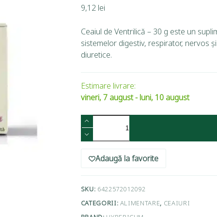
9,12
lei
Ceaiul de Ventrilică – 30 g este un supli
sistemelor digestiv, respirator, nervos 
diuretice.
Estimare livrare:
vineri, 7 august - luni, 10 august
Adaugă la favorite
SKU:
6422572012092
CATEGORII:
ALIMENTARE
,
CEAIURI
BRAND:
HYPERICUM