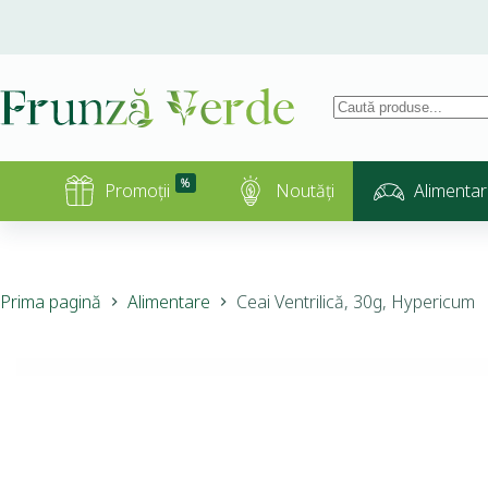
%
Promoții
Noutăți
Alimentar
Prima pagină
Alimentare
Ceai Ventrilică, 30g, Hypericum