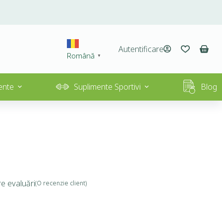
Autentificare
Română
▼
ente
Suplimente Sportivi
Blog
e evaluări
(O recenzie client)