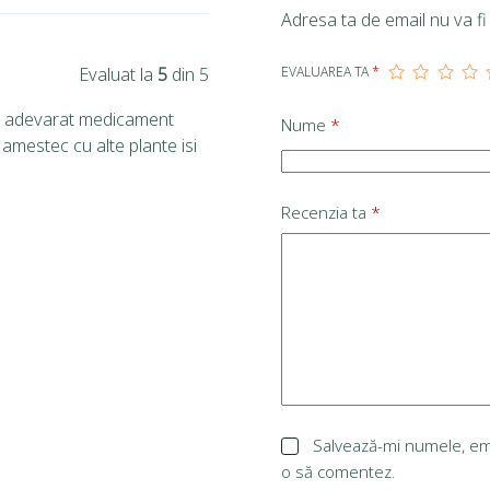
Adresa ta de email nu va fi 
Evaluat la
5
din 5
EVALUAREA TA
*
 un adevarat medicament
Nume
*
 amestec cu alte plante isi
Recenzia ta
*
Salvează-mi numele, emai
o să comentez.