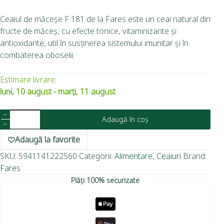
Ceaiul de măceșe F 181 de la Fares este un ceai natural din
fructe de măceș, cu efecte tonice, vitaminizante și
antioxidante, util în susținerea sistemului imunitar și în
combaterea oboselii.
Estimare livrare:
luni, 10 august - marți, 11 august
Adaugă în coș
Adaugă la favorite
SKU:
5941141222560
Categorii:
Alimentare
,
Ceaiuri
Brand:
Fares
Plăți 100% securizate