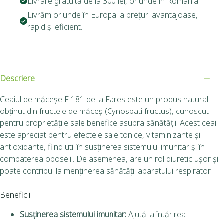
Livrare gratuită de la 300 lei, oriunde în România.
Livrăm oriunde în Europa la prețuri avantajoase,
rapid și eficient.
Descriere
Ceaiul de măceșe F 181 de la Fares este un produs natural
obținut din fructele de măceș (Cynosbati fructus), cunoscut
pentru proprietățile sale benefice asupra sănătății.
Acest ceai
este apreciat pentru efectele sale tonice, vitaminizante și
antioxidante, fiind util în susținerea sistemului imunitar și în
combaterea oboselii.
De asemenea, are un rol diuretic ușor și
poate contribui la menținerea sănătății aparatului respirator.
Beneficii:
Susținerea sistemului imunitar:
Ajută la întărirea