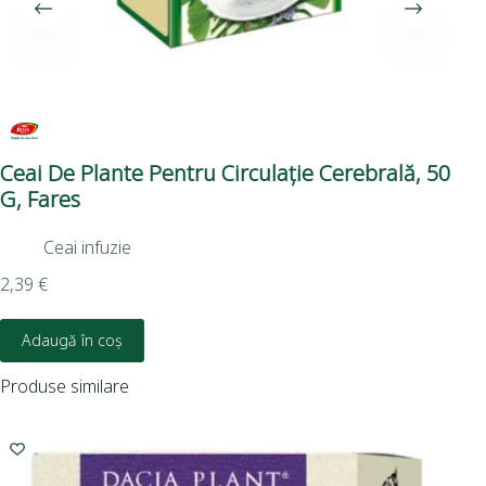
Ceai De Plante Pentru Circulație Cerebrală, 50
Gi
G, Fares
Fr
Ceai infuzie
Eva
2,39
€
22,
Adaugă în coș
Produse similare