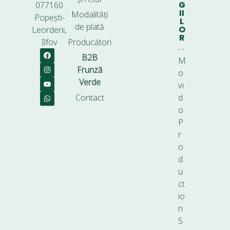
G
077160
II
Modalități
Popești-
L
de plată
O
Leordeni,
R
Ilfov
Producători
B2B
M
Frunză
o
Verde
vi
Contact
d
o
P
r
o
d
u
ct
io
n
S