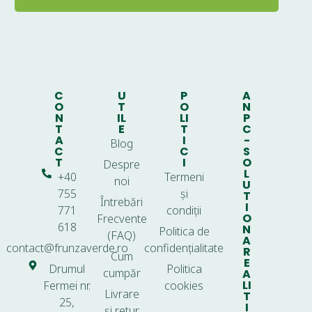
C
U
P
A
O
T
O
N
N
IL
LI
P
T
E
T
C
A
I
-
Blog
C
C
S
T
I
O
Despre
L
+40
Termeni
noi
U
755
și
T
Întrebări
I
771
condiții
O
Frecvente
618
N
Politica de
(FAQ)
A
contact@frunzaverde.ro
confidențialitate
R
Cum
E
Drumul
Politica
cumpăr
A
LI
Fermei nr.
cookies
Livrare
T
25,
I
și retur