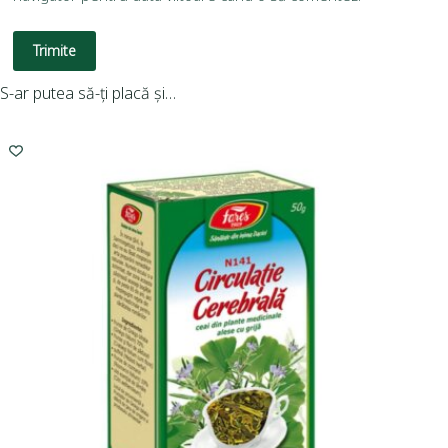
Trimite
S-ar putea să-ți placă și…
-
R