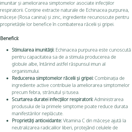
imunitar și ameliorarea simptomelor asociate infecțiilor
respiratorii.
Conține extracte naturale de Echinacea purpurea,
măceșe (Rosa canina) și zinc, ingrediente recunoscute pentru
proprietățile lor benefice în combaterea răcelii și gripei.
Beneficii:
Stimularea imunității:
Echinacea purpurea este cunoscută
pentru capacitatea sa de a stimula producerea de
globule albe, întărind astfel răspunsul imun al
organismului.
Reducerea simptomelor răcelii și gripei:
Combinația de
ingrediente active contribuie la ameliorarea simptomelor
precum febra, strănutul și tusea.
Scurtarea duratei infecțiilor respiratorii:
Administrarea
produsului de la primele simptome poate reduce durata
manifestărilor neplăcute.
Proprietăți antioxidante:
Vitamina C din măceșe ajută la
neutralizarea radicalilor liberi, protejând celulele de