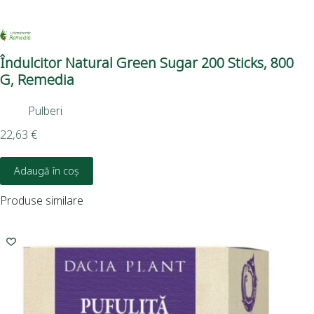
Îndulcitor Natural Green Sugar 200 Sticks, 800
Să
G, Remedia
4,3
Pulberi
22,63
€
Adaugă în coș
Produse similare