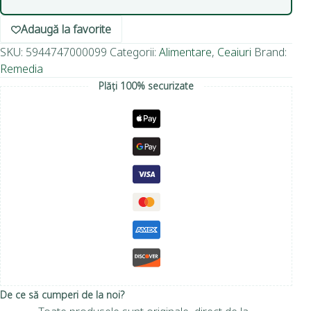
Adaugă la favorite
SKU:
5944747000099
Categorii:
Alimentare
,
Ceaiuri
Brand:
Remedia
Plăți 100% securizate
De ce să cumperi de la noi?