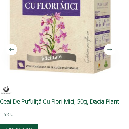
Ceai De Pufuliţă Cu Flori Mici, 50g, Dacia Plant
Ce
1,58
€
1,9