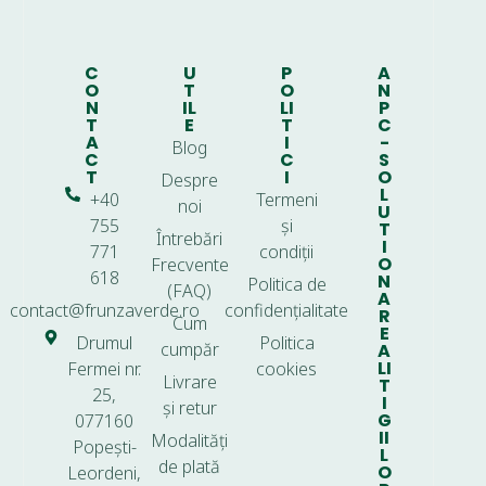
C
U
P
A
O
T
O
N
N
IL
LI
P
T
E
T
C
A
I
-
Blog
C
C
S
T
I
O
Despre
L
+40
Termeni
noi
U
755
și
T
Întrebări
I
771
condiții
O
Frecvente
618
N
Politica de
(FAQ)
A
contact@frunzaverde.ro
confidențialitate
R
Cum
E
Drumul
Politica
cumpăr
A
LI
Fermei nr.
cookies
Livrare
T
25,
I
și retur
G
077160
II
Modalități
Popești-
L
de plată
O
Leordeni,