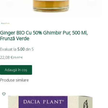
Ginger BIO Cu 50% Ghimbir Pur, 500 Ml,
Ti
Frunză Verde
Evaluat la
5.00
din 5
5,8
22,08
€
25,97
€
Adaugă în coș
Produse similare