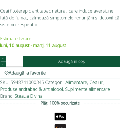
Ceai fitoterapic antitabac natural, care induce aversiune
față de fumat, calmează simptomele renunțării și detoxifică
sistemul respirator.
Estimare livrare:
luni, 10 august - marți, 11 august
Adaugă în coș
Adaugă la favorite
SKU:
5948741000345
Categorii:
Alimentare
,
Ceaiuri
,
Produse antitabac & antialcool
,
Suplimente alimentare
Brand:
Steaua Divina
Plăți 100% securizate