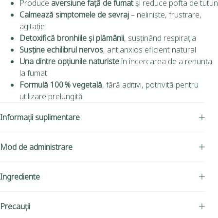
Produce
aversiune față de fumat
și reduce pofta de tutun
Calmează simptomele de sevraj
– neliniște, frustrare,
agitație
Detoxifică bronhiile și plămânii
, susținând respirația
Susține echilibrul nervos
, antianxios eficient natural
Una dintre opțiunile naturiste
în încercarea de a renunța
la fumat
Formulă 100 % vegetală
, fără aditivi, potrivită pentru
utilizare prelungită
Informații suplimentare
Mod de administrare
Ingrediente
Precauții