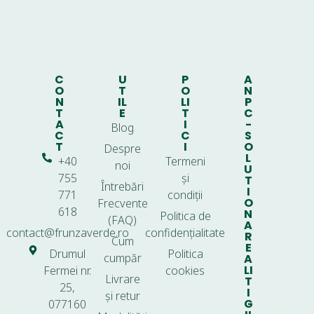
C
U
P
A
O
T
O
N
N
IL
LI
P
T
E
T
C
A
I
-
Blog
C
C
S
T
I
O
Despre
L
+40
Termeni
noi
U
755
și
T
Întrebări
I
771
condiții
O
Frecvente
618
N
Politica de
(FAQ)
A
contact@frunzaverde.ro
confidențialitate
R
Cum
E
Drumul
Politica
cumpăr
A
LI
Fermei nr.
cookies
Livrare
T
25,
I
și retur
G
077160