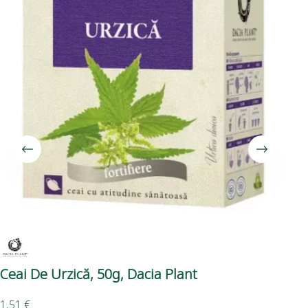
Ceai De Urzică, 50g, Dacia Plant
Ce
1,51
€
1,9