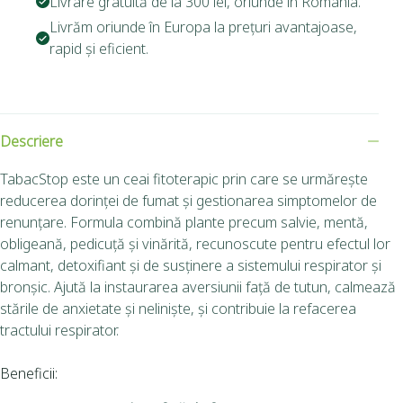
Livrare gratuită de la 300 lei, oriunde în România.
Livrăm oriunde în Europa la prețuri avantajoase,
rapid și eficient.
Descriere
TabacStop este un ceai fitoterapic prin care se urmărește
reducerea dorinței de fumat și gestionarea simptomelor de
renunțare. Formula combină plante precum salvie, mentă,
obligeană, pedicuță și vinărită, recunoscute pentru efectul lor
calmant, detoxifiant și de susținere a sistemului respirator și
bronșic. Ajută la instaurarea aversiunii față de tutun, calmează
stările de anxietate și neliniște, și contribuie la refacerea
tractului respirator.
Beneficii: