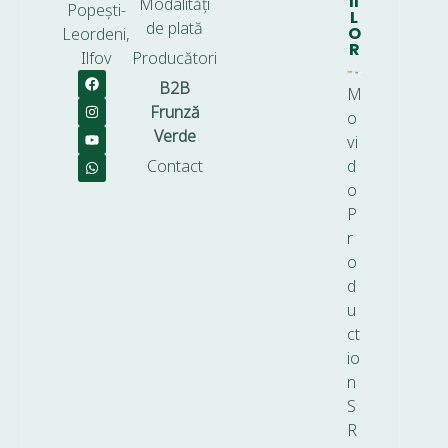
II
Modalități
Popești-
L
de plată
O
Leordeni,
R
Ilfov
Producători
B2B
M
Frunză
o
Verde
vi
Contact
d
o
P
r
o
d
u
ct
io
n
S
R