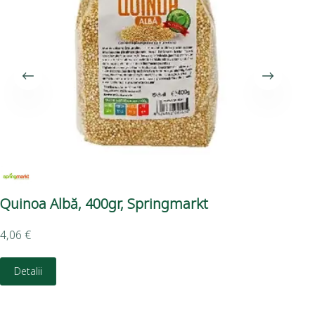
Quinoa Albă, 400gr, Springmarkt
Se
4,06
€
1,4
Detalii