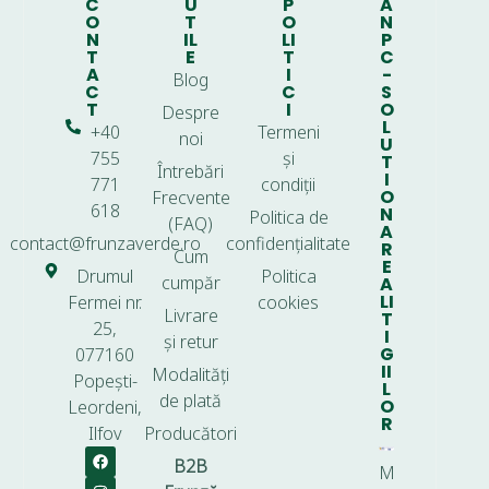
C
U
P
A
O
T
O
N
N
IL
LI
P
T
E
T
C
A
I
-
Blog
C
C
S
T
I
O
Despre
L
+40
Termeni
noi
U
755
și
T
Întrebări
I
771
condiții
O
Frecvente
618
N
Politica de
(FAQ)
A
contact@frunzaverde.ro
confidențialitate
R
Cum
E
Drumul
Politica
cumpăr
A
LI
Fermei nr.
cookies
Livrare
T
25,
I
și retur
G
077160
II
Modalități
Popești-
L
de plată
O
Leordeni,
R
Ilfov
Producători
B2B
M