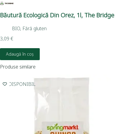
Băutură Ecologică Din Orez, 1l, The Bridge
Bă
BIO
,
Fără gluten
3,09
€
3,4
Adaugă în coș
Produse similare
INDISPONIBIL