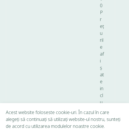
0
P
r
eț
u
ril
e
af
i
ș
at
e
in
cl
u
d
Acest website foloseste cookie-uri. În cazul în care
T
alegeți să continuați să utilizați website-ul nostru, sunteți
V
de acord cu utilizarea modulelor noastre cookie.