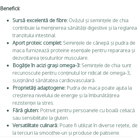
Beneficii:
Sursă excelentă de fibre:
Ovăzul și semințele de chia
contribuie la menținerea sănătății digestive și la reglarea
tranzitului intestinal.
Aport proteic complet:
Semințele de cânepă și pudra de
maca furnizează proteine esențiale pentru repararea și
dezvoltarea țesuturilor musculare.
Bogăție în acizi grași omega-3:
Semințele de chia sunt
recunoscute pentru conținutul lor ridicat de omega-3,
susținând sănătatea cardiovasculară.
Proprietăți adaptogene:
Pudra de maca poate ajuta la
creșterea nivelului de energie și la îmbunătățirea
rezistenței la stres.
Fără gluten:
Potrivit pentru persoanele cu boală celiacă
sau sensibilitate la gluten.
Versatilitate culinară:
Poate fi utilizat în diverse rețete, de
la terciuri la smoothie-uri și produse de patiserie.