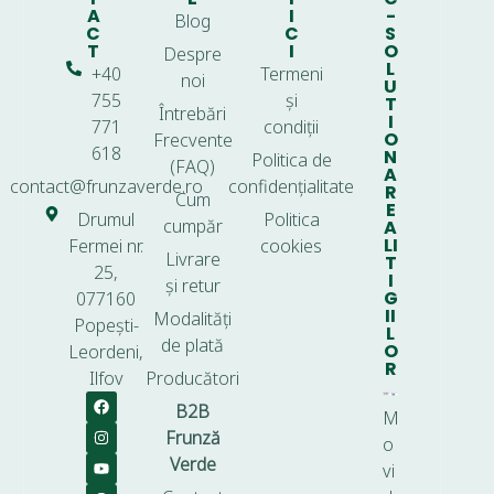
A
I
-
Blog
C
C
S
T
I
O
Despre
L
+40
Termeni
noi
U
755
și
T
Întrebări
I
771
condiții
O
Frecvente
618
N
Politica de
(FAQ)
A
contact@frunzaverde.ro
confidențialitate
R
Cum
E
Drumul
Politica
cumpăr
A
LI
Fermei nr.
cookies
Livrare
T
25,
I
și retur
G
077160
II
Modalități
Popești-
L
de plată
O
Leordeni,
R
Ilfov
Producători
B2B
M
Frunză
o
Verde
vi