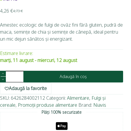
4,26
€
4,73
€
Amestec ecologic de fulgi de ovăz fini fără gluten, pudră de
maca, semințe de chia și semințe de cânepă, ideal pentru
un mic dejun sănătos și energizant.
Estimare livrare:
marți, 11 august - miercuri, 12 august
Adaugă în coș
Adaugă la favorite
SKU:
6426284002112
Categorii:
Alimentare
,
Fulgi și
cereale
,
Promoții produse alimentare
Brand:
Niavis
Plăți 100% securizate