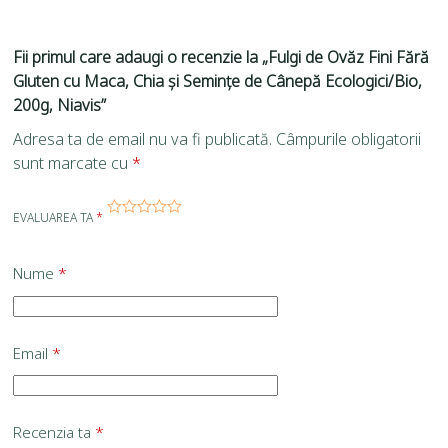
Fii primul care adaugi o recenzie la „Fulgi de Ovăz Fini Fără
Gluten cu Maca, Chia și Semințe de Cânepă Ecologici/Bio,
200g, Niavis”
Adresa ta de email nu va fi publicată.
Câmpurile obligatorii
sunt marcate cu
*
EVALUAREA TA
*
Nume
*
Email
*
Recenzia ta
*