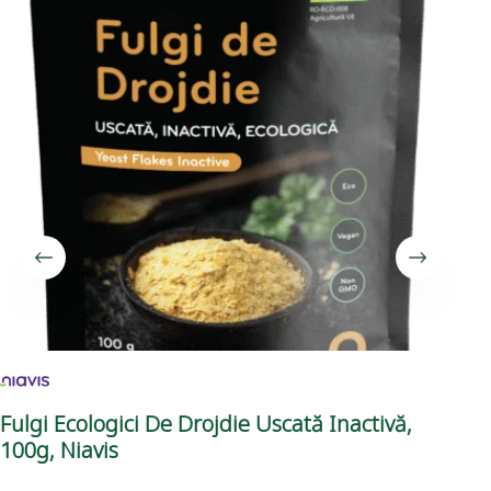
Fulgi Ecologici De Drojdie Uscată Inactivă,
Ful
100g, Niavis