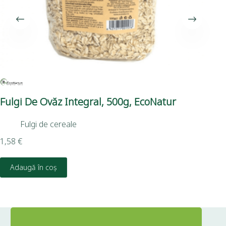
Fulgi De Ovăz Integral, 500g, EcoNatur
Tă
Fulgi de cereale
1,9
1,58
€
Adaugă în coș