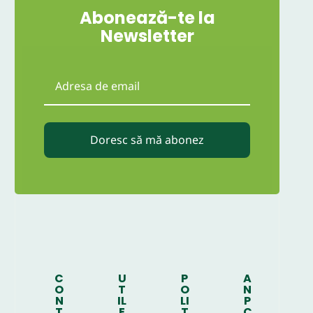
Abonează-te la
Newsletter
Doresc să mă abonez
C
U
P
A
O
T
O
N
N
IL
LI
P
T
E
T
C