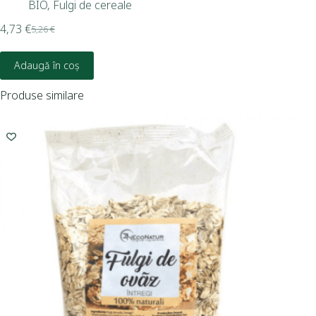
BIO
,
Fulgi de cereale
5,4
4,73
€
5,26
€
Adaugă în coș
Produse similare