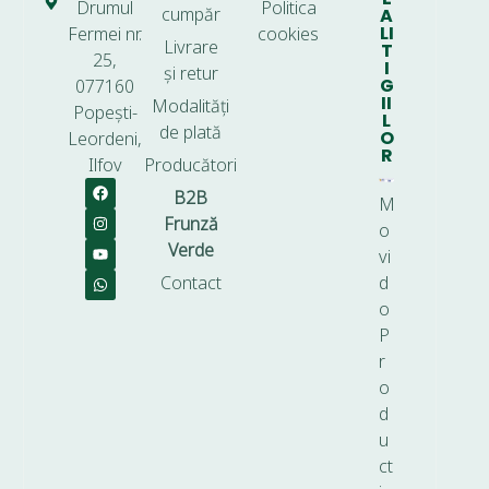
Drumul
Politica
cumpăr
A
LI
Fermei nr.
cookies
Livrare
T
25,
I
și retur
G
077160
II
Modalități
Popești-
L
de plată
O
Leordeni,
R
Ilfov
Producători
B2B
M
Frunză
o
Verde
vi
Contact
d
o
P
r
o
d
u
ct