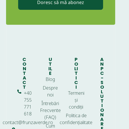
Doresc să mă abonez
C
U
P
A
O
T
O
N
N
IL
LI
P
T
E
T
C
A
I
-
Blog
C
C
S
T
I
O
Despre
L
+40
Termeni
noi
U
755
și
T
Întrebări
I
771
condiții
O
Frecvente
618
N
Politica de
(FAQ)
A
contact@frunzaverde.ro
confidențialitate
R
Cum
E