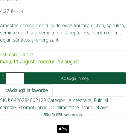
4,27
€
4,75
€
Amestec ecologic de fulgi de ovăz fini fără gluten, spirulină,
semințe de chia și semințe de cânepă, ideal pentru un mic
dejun sănătos și energizant.
Estimare livrare:
marți, 11 august - miercuri, 12 august
Adaugă în coș
Adaugă la favorite
SKU:
6426284002129
Categorii:
Alimentare
,
Fulgi și
cereale
,
Promoții produse alimentare
Brand:
Niavis
Plăți 100% securizate