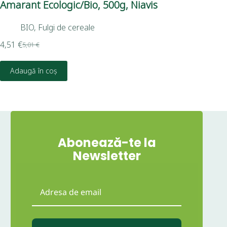
Amarant Ecologic/Bio, 500g, Niavis
Fu
BIO
,
Fulgi de cereale
4,51
€
1,5
5,01
€
Adaugă în coș
Abonează-te la
Newsletter