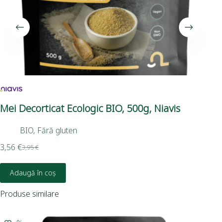
Mei Decorticat Ecologic BIO, 500g, Niavis
Ful
25
BIO
,
Fără gluten
3,56
€
3,95
€
3,8
Adaugă în coș
Produse similare