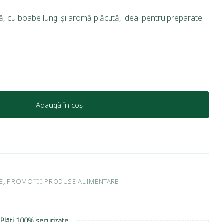
, cu boabe lungi și aromă plăcută, ideal pentru preparate
Adaugă în coș
E
,
PROMOȚII PRODUSE ALIMENTARE
Plăți 100% securizate