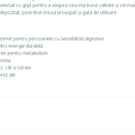
lectat cu grijă pentru a asigura cea mai bună calitate și cel mai
epozitat, păstrând orezul proaspăt și gata de utilizare.
otrivit pentru persoanele cu sensibilități digestive
tru energie durabilă
ante pentru metabolism
gestia
i, cât și sărate
orez alb