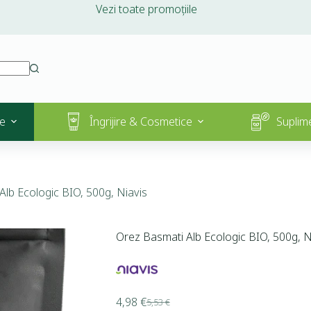
Vezi toate promoțiile
e
Îngrijire & Cosmetice
Suplim
Alb Ecologic BIO, 500g, Niavis
Orez Basmati Alb Ecologic BIO, 500g, N
4,98
€
5,53
€