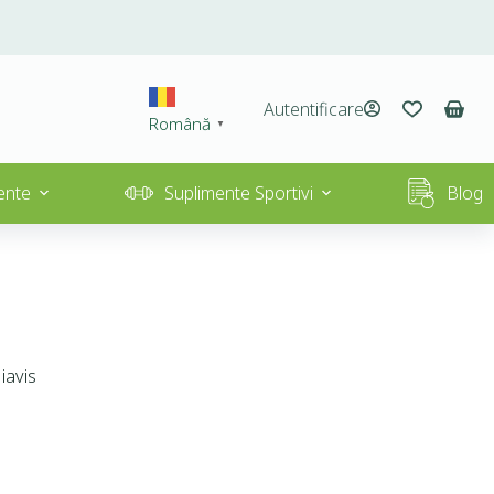
Autentificare
Română
▼
ente
Suplimente Sportivi
Blog
iavis