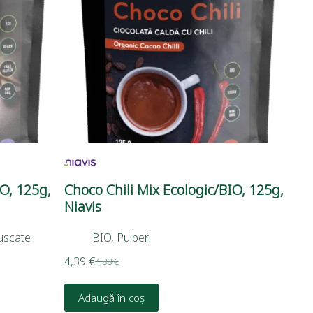
O, 125g,
Choco Chili Mix Ecologic/BIO, 125g,
Niavis
 uscate
BIO
,
Pulberi
4,39
€
4,88
€
Adaugă în coș