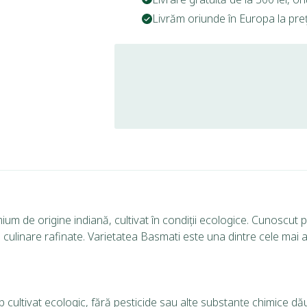
Livrăm oriunde în Europa la prețu
m de origine indiană, cultivat în condiții ecologice. Cunoscut p
inare rafinate. Varietatea Basmati este una dintre cele mai apreci
b cultivat ecologic, fără pesticide sau alte substanțe chimice d