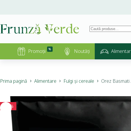
%
Promoții
Noutăți
Alimentar
Prima pagină
Alimentare
Fulgi și cereale
Orez Basmati 
-10%