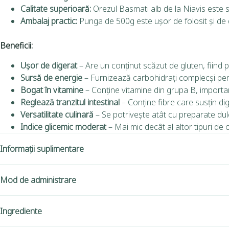
Calitate superioară:
Orezul Basmati alb de la Niavis este se
Ambalaj practic:
Punga de 500g este ușor de folosit și de d
Beneficii:
Ușor de digerat
– Are un conținut scăzut de gluten, fiind p
Sursă de energie
– Furnizează carbohidrați complecși pen
Bogat în vitamine
– Conține vitamine din grupa B, import
Reglează tranzitul intestinal
– Conține fibre care susțin di
Versatilitate culinară
– Se potrivește atât cu preparate dulc
Indice glicemic moderat
– Mai mic decât al altor tipuri de 
Informații suplimentare
Mod de administrare
Ingrediente