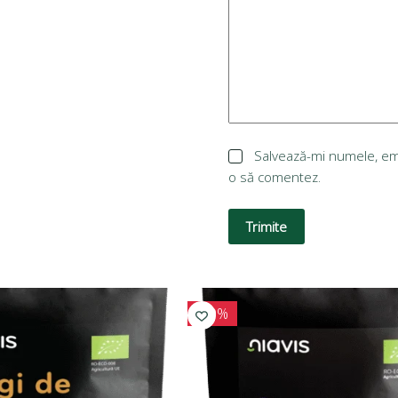
Salvează-mi numele, emai
o să comentez.
Trimite
-10%