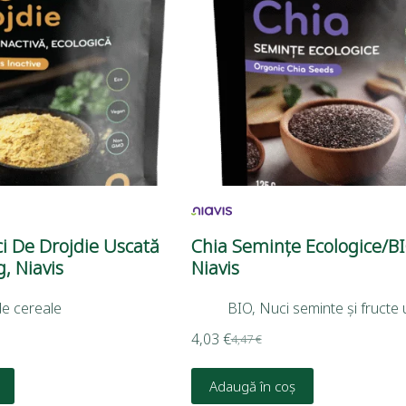
ci De Drojdie Uscată
Chia Semințe Ecologice/BI
g, Niavis
Niavis
de cereale
BIO
,
Nuci seminte și fructe
4,03
€
4,47
€
Adaugă în coș