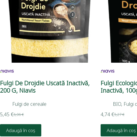
Fulgi De Drojdie Uscată Inactivă,
Fulgi Ecologi
200 G, Niavis
Inactivă, 100
Fulgi de cereale
BIO
,
Fulgi 
5,45
€
4,74
€
6,06
€
5,27
€
Adaugă în coș
Adaugă în coș