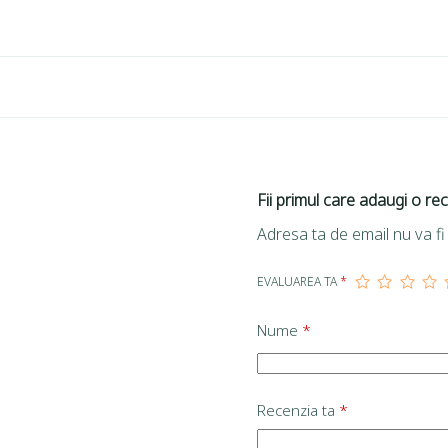
Fii primul care adaugi o re
Adresa ta de email nu va fi 
EVALUAREA TA
*
Nume
*
Recenzia ta
*