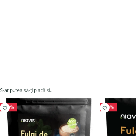
S-ar putea să-ți placă și…
-10%
-10%