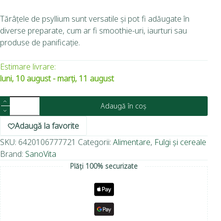
Tărâțele de psyllium sunt versatile și pot fi adăugate în
diverse preparate, cum ar fi smoothie-uri, iaurturi sau
produse de panificație.
Estimare livrare:
luni, 10 august - marți, 11 august
Adaugă în coș
Adaugă la favorite
SKU:
6420106777721
Categorii:
Alimentare
,
Fulgi și cereale
Brand:
SanoVita
Plăți 100% securizate