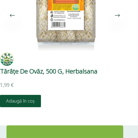
Tărâțe De Ovăz, 500 G, Herbalsana
Am
50
1,99
€
Adaugă în coș
1,4
D