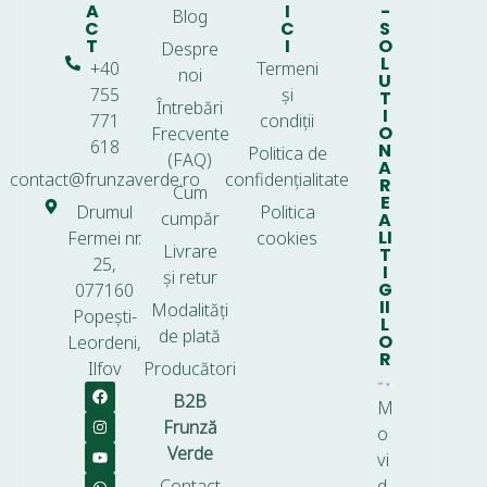
A
I
-
Blog
C
C
S
T
I
O
Despre
L
+40
Termeni
noi
U
755
și
T
Întrebări
I
771
condiții
O
Frecvente
618
N
Politica de
(FAQ)
A
contact@frunzaverde.ro
confidențialitate
R
Cum
E
Drumul
Politica
cumpăr
A
LI
Fermei nr.
cookies
Livrare
T
25,
I
și retur
G
077160
II
Modalități
Popești-
L
de plată
O
Leordeni,
R
Ilfov
Producători
B2B
M
Frunză
o
Verde
vi
Contact
d