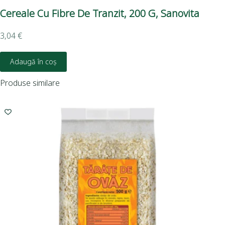
Cereale Cu Fibre De Tranzit, 200 G, Sanovita
Tă
3,04
€
6,0
Adaugă în coș
Produse similare
I