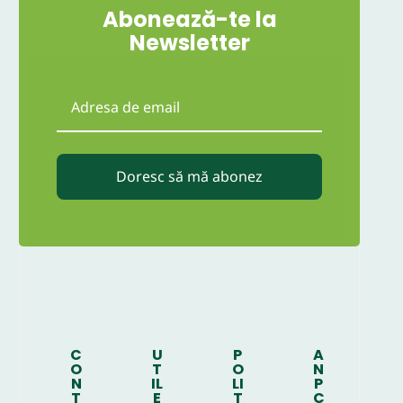
Abonează-te la
Newsletter
Doresc să mă abonez
C
U
P
A
O
T
O
N
N
IL
LI
P
T
E
T
C