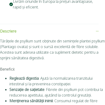
Livrăm oriunde în Europa la prețuri avantajoase,
rapid și eficient.
Descriere
Tărâțele de psyllium sunt obținute din semințele plantei psyllium
(Plantago ovata) și sunt o sursă excelentă de fibre solubile.
Acestea sunt adesea utilizate ca supliment dietetic pentru a
sprijini sănătatea digestivă.
Beneficii:
Reglează digestia
: Ajută la normalizarea tranzitului
intestinal și la prevenirea constipației.
Senzație de sațietate
: Fibrele din psyllium pot contribui la
reducerea apetitului, ajutând la controlul greutății.
Menținerea sănătății inimii
: Consumul regulat de fibre