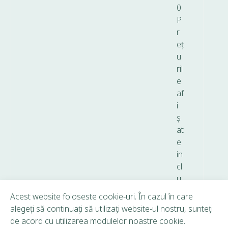
0
P
r
eț
u
ril
e
af
i
ș
at
e
in
cl
u
d
Acest website foloseste cookie-uri. În cazul în care
T
alegeți să continuați să utilizați website-ul nostru, sunteți
V
de acord cu utilizarea modulelor noastre cookie.
A.