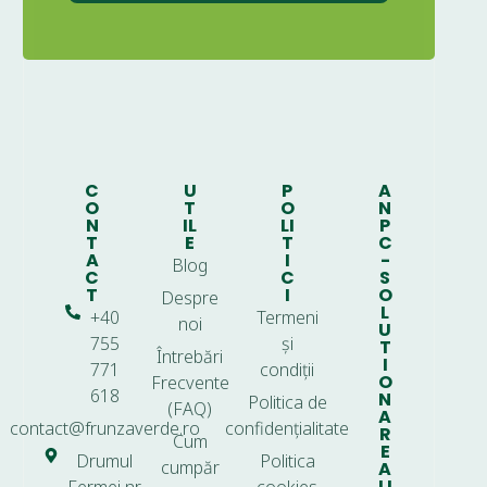
C
U
P
A
O
T
O
N
N
IL
LI
P
T
E
T
C
A
I
-
Blog
C
C
S
T
I
O
Despre
L
+40
Termeni
noi
U
755
și
T
Întrebări
I
771
condiții
O
Frecvente
618
N
Politica de
(FAQ)
A
contact@frunzaverde.ro
confidențialitate
R
Cum
E
Drumul
Politica
cumpăr
A
LI