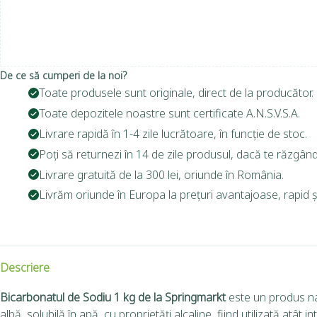
De ce să cumperi de la noi?
Toate produsele sunt originale, direct de la producător.
Toate depozitele noastre sunt certificate A.N.S.V.S.A.
Livrare rapidă în 1-4 zile lucrătoare, în funcție de stoc.
Poți să returnezi în 14 de zile produsul, dacă te răzgând
Livrare gratuită de la 300 lei, oriunde în România.
Livrăm oriunde în Europa la prețuri avantajoase, rapid și
Descriere
Bicarbonatul de Sodiu 1 kg de la Springmarkt
este un produs nat
albă, solubilă în apă, cu proprietăți alcaline, fiind utilizată atât in