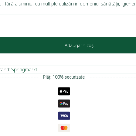
ără aluminiu, cu multiple utilizări în domeniul sănătății, igienei
Adaugă în coș
rand:
Springmarkt
Plăți 100% securizate