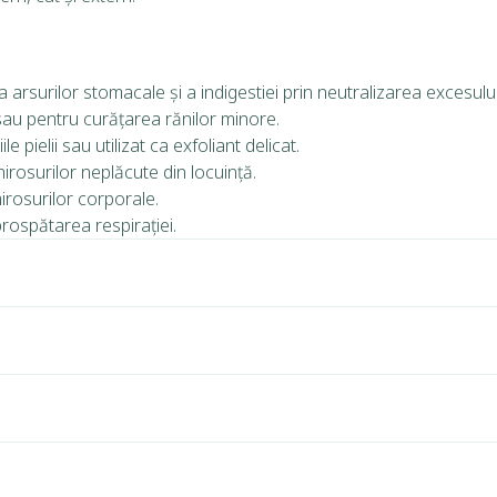
 arsurilor stomacale și a indigestiei prin neutralizarea excesului
ă sau pentru curățarea rănilor minore.
e pielii sau utilizat ca exfoliant delicat.
mirosurilor neplăcute din locuință.
irosurilor corporale.
mprospătarea respirației.