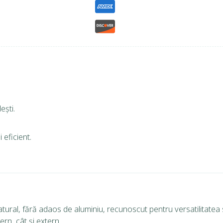
ești.
 eficient.
ural, fără adaos de aluminiu, recunoscut pentru versatilitatea sa
tern, cât și extern.