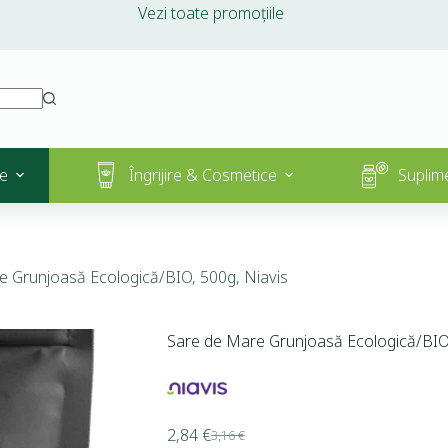
Vezi toate promoțiile
e
Îngrijire & Cosmetice
Suplim
e Grunjoasă Ecologică/BIO, 500g, Niavis
Sare de Mare Grunjoasă Ecologică/BIO,
2,84
€
3,16
€