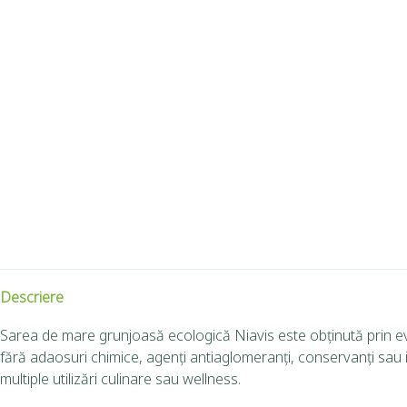
Descriere
Sarea de mare grunjoasă ecologică Niavis este obținută prin ev
fără adaosuri chimice, agenți antiaglomeranți, conservanți sau io
multiple utilizări culinare sau wellness.