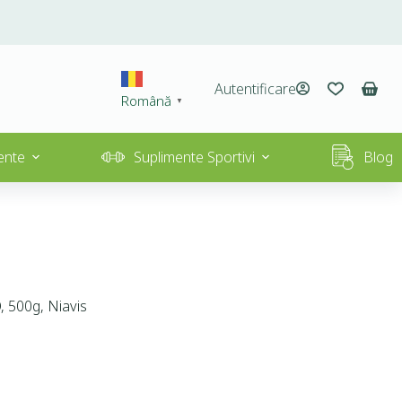
Autentificare
Română
▼
ente
Suplimente Sportivi
Blog
 500g, Niavis