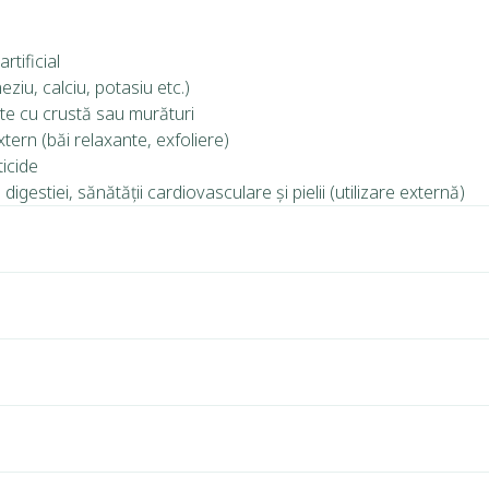
rtificial
ziu, calciu, potasiu etc.)
ate cu crustă sau murături
extern (băi relaxante, exfoliere)
ticide
digestiei, sănătății cardiovasculare și pielii (utilizare externă)