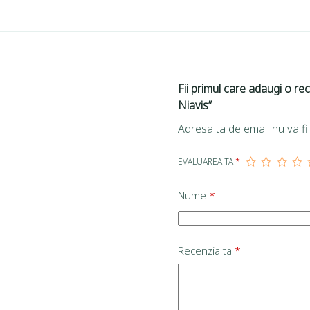
Fii primul care adaugi o r
Niavis”
Adresa ta de email nu va fi 
EVALUAREA TA
*
Nume
*
Recenzia ta
*