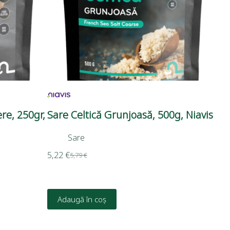
re, 250gr,
Sare Celtică Grunjoasă, 500g, Niavis
Sare
5,22
€
5,79
€
Adaugă în coș