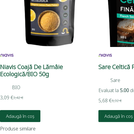
Niavis Coajă De Lămâie
Sare Celtică 
Ecologică/BIO 50g
Sare
BIO
Evaluat la
5.00
di
3,09
€
3,42
€
5,68
€
6,32
€
Adaugă în coș
Adaugă în coș
Produse similare