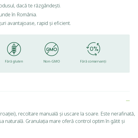
rodusul, dacă te răzgândești.
riunde în România.
ri avantajoase, rapid și eficient.
Fără gluten
Non-GMO
Fără conservanți
ației), recoltare manuală și uscare la soare. Este nerafinată,
a naturală. Granulația mare oferă control optim în gătit și