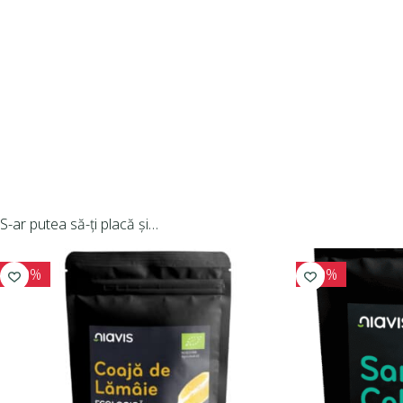
S-ar putea să-ți placă și…
-10%
-10%