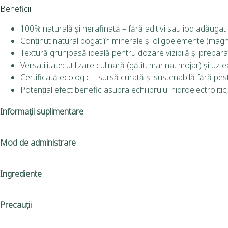
Beneficii:
100% naturală și nerafinată – fără aditivi sau iod adăugat a
Conținut natural bogat în minerale și oligoelemente (magne
Textură grunjoasă ideală pentru dozare vizibilă și prepar
Versatilitate: utilizare culinară (gătit, marina, mojar) și uz 
Certificată ecologic – sursă curată și sustenabilă fără pes
Potențial efect benefic asupra echilibrului hidroelectrolitic, 
Informații suplimentare
Mod de administrare
Ingrediente
Precauții