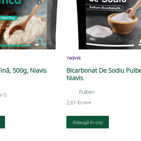
Fină, 500g, Niavis
Bicarbonat De Sodiu Pulbe
Niavis
Pulberi
n 5
2,61
€
2,90
€
Adaugă în coș