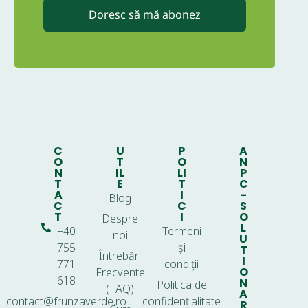
Doresc să mă abonez
C
U
P
A
O
T
O
N
N
IL
LI
P
T
E
T
C
A
I
-
Blog
C
C
S
T
I
O
Despre
L
+40
Termeni
noi
U
755
și
T
Întrebări
I
771
condiții
O
Frecvente
618
N
Politica de
(FAQ)
A
contact@frunzaverde.ro
confidențialitate
R