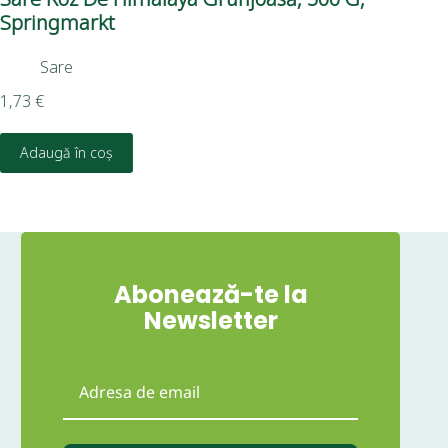
Springmarkt
Sare
2,1
1,73
€
Adaugă în coș
Abonează-te la
Newsletter