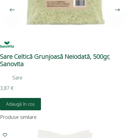
Sare Celtică Grunjoasă Neiodată, 500gr,
Sar
Sanovita
Sare
4,8
3,87
€
Adaugă în coș
Produse similare