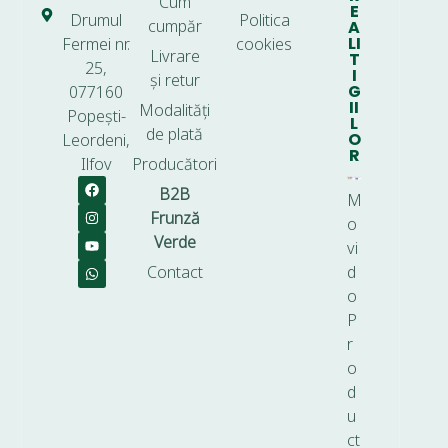
Cum
E
Drumul
Politica
cumpăr
A
LI
Fermei nr.
cookies
Livrare
T
25,
I
și retur
G
077160
II
Modalități
Popești-
L
de plată
O
Leordeni,
R
Ilfov
Producători
B2B
M
Frunză
o
Verde
vi
Contact
d
o
P
r
o
d
u
ct