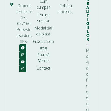
Cum
E
Drumul
Politica
cumpăr
A
LI
Fermei nr.
cookies
Livrare
T
25,
I
și retur
G
077160
II
Modalități
Popești-
L
de plată
O
Leordeni,
R
Ilfov
Producători
B2B
M
Frunză
o
Verde
vi
Contact
d
o
P
r
o
d
u
ct