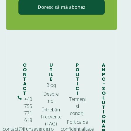
Doresc să mă abonez
C
U
P
A
O
T
O
N
N
IL
LI
P
T
E
T
C
A
I
-
Blog
C
C
S
T
I
O
Despre
L
+40
Termeni
noi
U
755
și
T
Întrebări
I
771
condiții
O
Frecvente
618
N
Politica de
(FAQ)
A
contact@frunzaverde.ro
confidențialitate
R