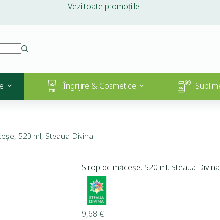
Vezi toate promoțiile
e
Îngrijire & Cosmetice
Suplim
eșe, 520 ml, Steaua Divina
Sirop de măceșe, 520 ml, Steaua Divina
9,68
€