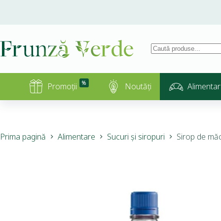
%
Promoții
Noutăți
Alimentar
Prima pagină
Alimentare
Sucuri și siropuri
Sirop de măc