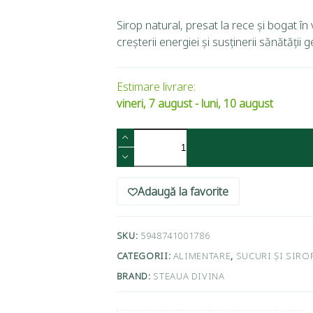
Sirop natural, presat la rece și bogat în v
creșterii energiei și susținerii sănătății 
Estimare livrare:
vineri, 7 august - luni, 10 august
Adaugă la favorite
SKU:
5948741001786
CATEGORII:
ALIMENTARE
,
SUCURI ȘI SIRO
BRAND:
STEAUA DIVINA