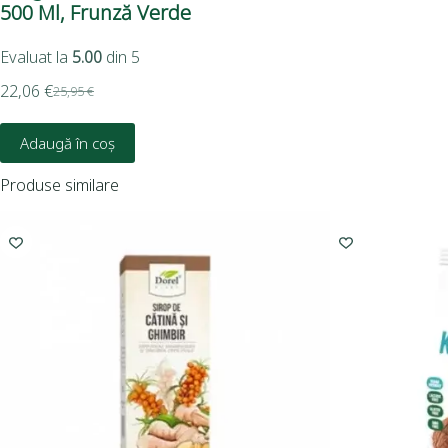
500 Ml, Frunză Verde
Evaluat la
5.00
din 5
22,06
€
25,95
€
Adaugă în coș
Produse similare