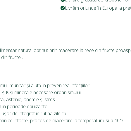
Livrăm oriunde în Europa la prețu
imentar natural obținut prin macerare la rece din fructe proasp
din fructe .
mul imunitar și ajută în prevenirea infecțiilor
, P, K și minerale necesare organismului
ă, astenie, anemie și stres
il în perioade epuizante
ușor de integrat în rutina zilnică
aminice intacte, proces de macerare la temperatură sub 40 °C