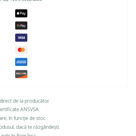
direct de la producător.
ertificate ANSVSA.
are, în funcție de stoc.
rodusul, dacă te răzgândești.
riunde în România.