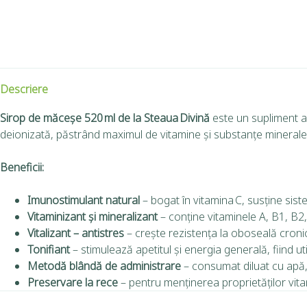
Descriere
Sirop de măceșe 520 ml de la Steaua Divină
este un supliment al
deionizată, păstrând maximul de vitamine și substanțe minerale 
Beneficii:
Imunostimulant natural
– bogat în vitamina C, susține siste
Vitaminizant și mineralizant
– conține vitaminele A, B1, B2
Vitalizant – antistres
– crește rezistența la oboseală cronic
Tonifiant
– stimulează apetitul și energia generală, fiind ut
Metodă blândă de administrare
– consumat diluat cu apă, 
Preservare la rece
– pentru menținerea proprietăților vit