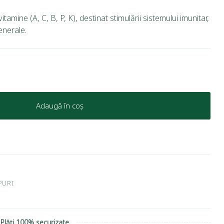
itamine (A, C, B, P, K), destinat stimulării sistemului imunitar,
generale.
Adaugă în coș
PURI
Plăți 100% securizate