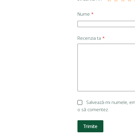
Nume
*
Recenzia ta
*
Salvează-mi numele, emai
o să comentez.
Trimite