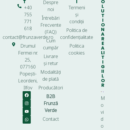
T
I
O
Despre
L
+40
Termeni
noi
U
755
și
T
Întrebări
I
771
condiții
O
Frecvente
618
N
Politica de
(FAQ)
A
contact@frunzaverde.ro
confidențialitate
R
Cum
E
Drumul
Politica
cumpăr
A
LI
Fermei nr.
cookies
Livrare
T
25,
I
și retur
G
077160
II
Modalități
Popești-
L
de plată
O
Leordeni,
R
Ilfov
Producători
B2B
M
Frunză
o
Verde
vi
Contact
d
o