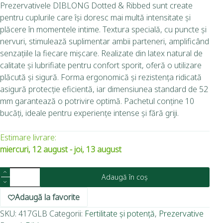
Prezervativele DIBLONG Dotted & Ribbed sunt create
pentru cuplurile care își doresc mai multă intensitate și
plăcere în momentele intime. Textura specială, cu puncte și
nervuri, stimulează suplimentar ambii parteneri, amplificând
senzațiile la fiecare mișcare. Realizate din latex natural de
calitate și lubrifiate pentru confort sporit, oferă o utilizare
plăcută și sigură. Forma ergonomică și rezistența ridicată
asigură protecție eficientă, iar dimensiunea standard de 52
mm garantează o potrivire optimă. Pachetul conține 10
bucăți, ideale pentru experiențe intense și fără griji.
Estimare livrare:
miercuri, 12 august - joi, 13 august
Adaugă în coș
Adaugă la favorite
SKU:
417GLB
Categorii:
Fertilitate și potență
,
Prezervative