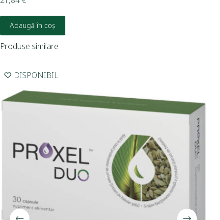
21,84
€
6,3
Adaugă în coș
Produse similare
INDISPONIBIL