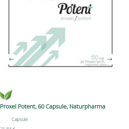
Proxel Potent, 60 Capsule, Naturpharma
Di
Su
Capsule
De
Sex