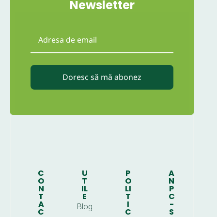
Newsletter
Doresc să mă abonez
C
U
P
A
O
T
O
N
N
IL
LI
P
T
E
T
C
A
I
-
Blog
C
C
S