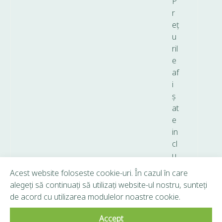
P
r
eț
u
ril
e
af
i
ș
at
e
in
cl
u
d
Acest website foloseste cookie-uri. În cazul în care
T
alegeți să continuați să utilizați website-ul nostru, sunteți
V
de acord cu utilizarea modulelor noastre cookie.
A.
Accept