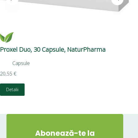
Proxel Duo, 30 Capsule, NaturPharma
Tri
Capsule
9,4
20,55
€
Detalii
Abonează-te la