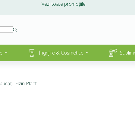
Vezi toate promoțiile
e
Îngrijire & Cosmetice
Suplim
căți, Elzin Plant