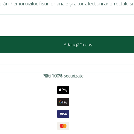
ii hemoroizilor, fisurilor anale și altor afecțiuni ano-rectale și 
Adaugă în coș
Plăți 100% securizate