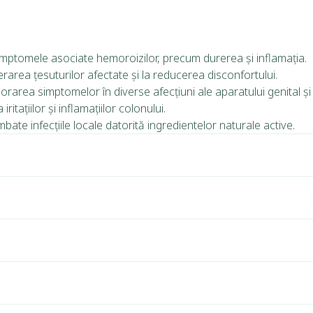
ptomele asociate hemoroizilor, precum durerea și inflamația.
rarea țesuturilor afectate și la reducerea disconfortului.
orarea simptomelor în diverse afecțiuni ale aparatului genital și 
ritațiilor și inflamațiilor colonului.
bate infecțiile locale datorită ingredientelor naturale active.