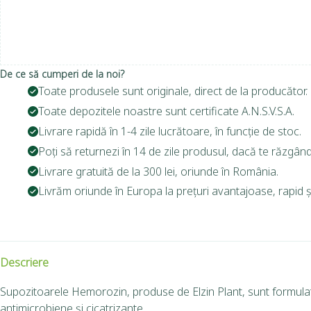
De ce să cumperi de la noi?
Toate produsele sunt originale, direct de la producător.
Toate depozitele noastre sunt certificate A.N.S.V.S.A.
Livrare rapidă în 1-4 zile lucrătoare, în funcție de stoc.
Poți să returnezi în 14 de zile produsul, dacă te răzgând
Livrare gratuită de la 300 lei, oriunde în România.
Livrăm oriunde în Europa la prețuri avantajoase, rapid și
Descriere
Supozitoarele Hemorozin, produse de Elzin Plant, sunt formulate 
antimicrobiene și cicatrizante.