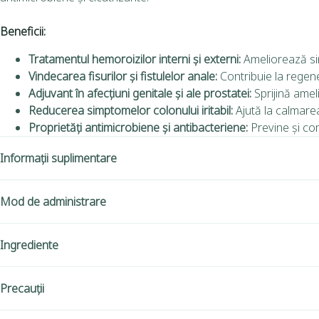
Beneficii:
Tratamentul hemoroizilor interni și externi:
Ameliorează sim
Vindecarea fisurilor și fistulelor anale:
Contribuie la regene
Adjuvant în afecțiuni genitale și ale prostatei:
Sprijină ameli
Reducerea simptomelor colonului iritabil:
Ajută la calmarea i
Proprietăți antimicrobiene și antibacteriene:
Previne și com
Informații suplimentare
Mod de administrare
Ingrediente
Precauții