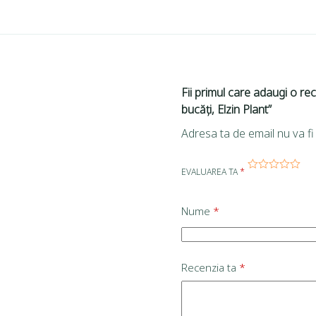
Fii primul care adaugi o r
bucăți, Elzin Plant”
Adresa ta de email nu va fi 
EVALUAREA TA
*
Nume
*
Recenzia ta
*