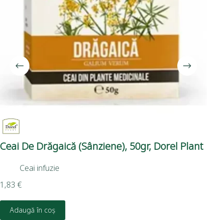
Ceai De Drăgaică (sânziene), 50gr, Dorel Plant
Ti
Ceai infuzie
1,83
€
5,4
Adaugă în coș