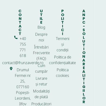
C
U
P
A
O
T
O
N
N
IL
LI
P
T
E
T
C
A
I
-
Blog
C
C
S
T
I
O
Despre
L
+40
Termeni
noi
U
755
și
T
Întrebări
I
771
condiții
O
Frecvente
618
N
Politica de
(FAQ)
A
contact@frunzaverde.ro
confidențialitate
R
Cum
E
Drumul
Politica
cumpăr
A
LI
Fermei nr.
cookies
Livrare
T
25,
I
și retur
G
077160
II
Modalități
Popești-
L
de plată
O
Leordeni,
R
Ilfov
Producători