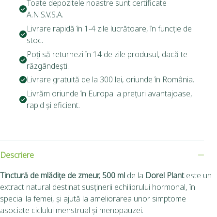
Toate depozitele noastre sunt certificate
A.N.S.V.S.A.
Livrare rapidă în 1-4 zile lucrătoare, în funcție de
stoc.
Poți să returnezi în 14 de zile produsul, dacă te
răzgândești.
Livrare gratuită de la 300 lei, oriunde în România.
Livrăm oriunde în Europa la prețuri avantajoase,
rapid și eficient.
Descriere
Tinctură de mlădițe de zmeur, 500 ml
de la
Dorel Plant
este un
extract natural destinat susținerii echilibrului hormonal, în
special la femei, și ajută la ameliorarea unor simptome
asociate ciclului menstrual și menopauzei.