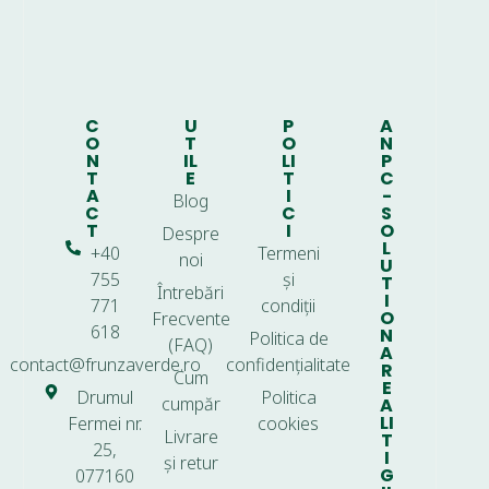
C
U
P
A
O
T
O
N
N
IL
LI
P
T
E
T
C
A
I
-
Blog
C
C
S
T
I
O
Despre
L
+40
Termeni
noi
U
755
și
T
Întrebări
I
771
condiții
O
Frecvente
618
N
Politica de
(FAQ)
A
contact@frunzaverde.ro
confidențialitate
R
Cum
E
Drumul
Politica
cumpăr
A
LI
Fermei nr.
cookies
Livrare
T
25,
I
și retur
G
077160