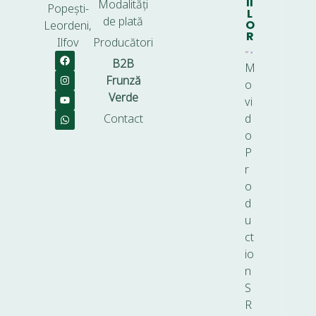
II
Modalități
Popești-
L
de plată
O
Leordeni,
R
Ilfov
Producători
B2B
M
Frunză
o
Verde
vi
Contact
d
o
P
r
o
d
u
ct
io
n
S
R