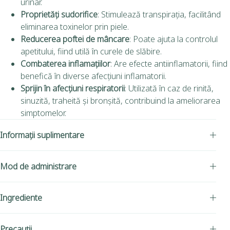
urinar.
Proprietăți sudorifice
:
Stimulează transpirația, facilitând
eliminarea toxinelor prin piele.
Reducerea poftei de mâncare
:
Poate ajuta la controlul
apetitului, fiind utilă în curele de slăbire.
Combaterea inflamațiilor
:
Are efecte antiinflamatorii, fiind
benefică în diverse afecțiuni inflamatorii.
Sprijin în afecțiuni respiratorii
:
Utilizată în caz de rinită,
sinuzită, traheită și bronșită, contribuind la ameliorarea
simptomelor.
Informații suplimentare
Mod de administrare
Ingrediente
Precauții