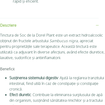
rapid și eficient.
Descriere
Tinctura de Soc de la Dorel Plant este un extract hidroalcoolic
obținut din fructele arbustului
Sambucus nigra
, apreciat
pentru proprietățile sale terapeutice.
Această tinctură este
utilizată ca adjuvant în diverse afecțiuni, având efecte diuretice,
laxative, sudorifice și antiinflamatorii.
Beneficii:
Susținerea sistemului digestiv
:
Ajută la reglarea tranzitului
intestinal, fiind utilă în caz de constipație și constipație
cronică.
Efect diuretic
:
Contribuie la eliminarea surplusului de apă
din organism, susținând sănătatea rinichilor și a tractului