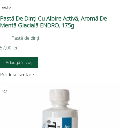
Pastă De Dinți Cu Albire Activă, Aromă De
Par
Mentă Glacială ENDRO, 175g
Av
Pastă de dinți
57,00
lei
38,
Adaugă în coș
Produse similare