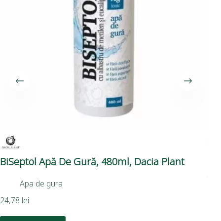
BiSeptol Apă De Gură, 480ml, Dacia Plant
Pa
Av
Apa de gura
24,78
lei
64,