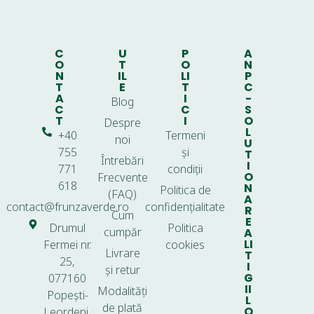
C
U
P
A
O
T
O
N
N
IL
LI
P
T
E
T
C
A
I
-
Blog
C
C
S
T
I
O
Despre
L
+40
Termeni
noi
U
755
și
T
Întrebări
I
771
condiții
O
Frecvente
618
N
Politica de
(FAQ)
A
contact@frunzaverde.ro
confidențialitate
R
Cum
E
Drumul
Politica
cumpăr
A
LI
Fermei nr.
cookies
Livrare
T
25,
I
și retur
G
077160
II
Modalități
Popești-
L
de plată
O
Leordeni,