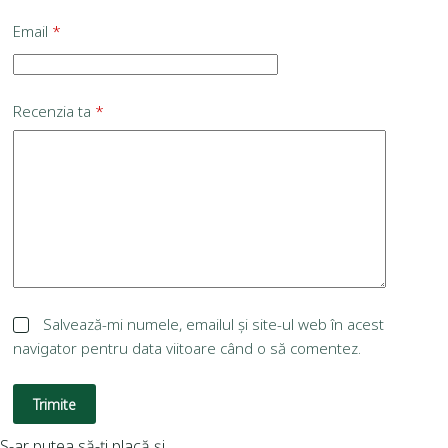
Email
*
Recenzia ta
*
Salvează-mi numele, emailul și site-ul web în acest
navigator pentru data viitoare când o să comentez.
Trimite
S-ar putea să-ți placă și…