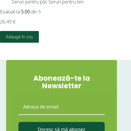
Seruri pentru păr
,
Seruri pentru ten
20,
Evaluat la
5.00
din 5
26,49
€
Adaugă în coș
Abonează-te la
Newsletter
Doresc să mă abonez