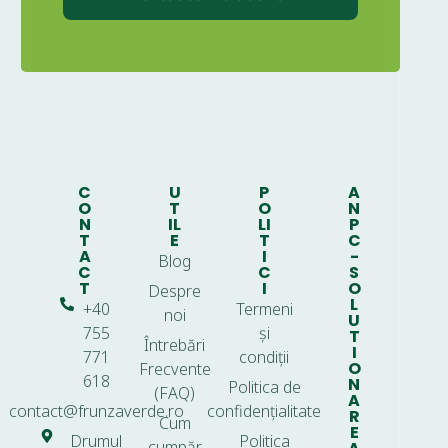
C
U
P
A
O
T
O
N
N
IL
LI
P
T
E
T
C
A
I
-
Blog
C
C
S
T
I
O
Despre
L
+40
Termeni
noi
U
755
și
T
Întrebări
I
771
condiții
O
Frecvente
618
N
Politica de
(FAQ)
A
contact@frunzaverde.ro
confidențialitate
R
Cum
E
Drumul
Politica
cumpăr