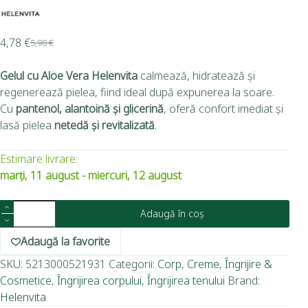
4,78
€
5,98
€
Gelul cu Aloe Vera Helenvita
calmează, hidratează și
regenerează pielea, fiind ideal după expunerea la soare.
Cu
pantenol, alantoină și glicerină
, oferă confort imediat și
lasă pielea
netedă și revitalizată
.
Estimare livrare:
marți, 11 august - miercuri, 12 august
Adaugă în coș
Adaugă la favorite
SKU:
5213000521931
Categorii:
Corp
,
Creme
,
Îngrijire &
Cosmetice
,
Îngrijirea corpului
,
Îngrijirea tenului
Brand:
Helenvita