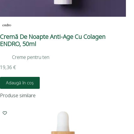
Cremă De Noapte Anti-Age Cu Colagen
Ge
ENDRO, 50ml
50
Creme pentru ten
19,36
€
15,
Adaugă în coș
Produse similare
-