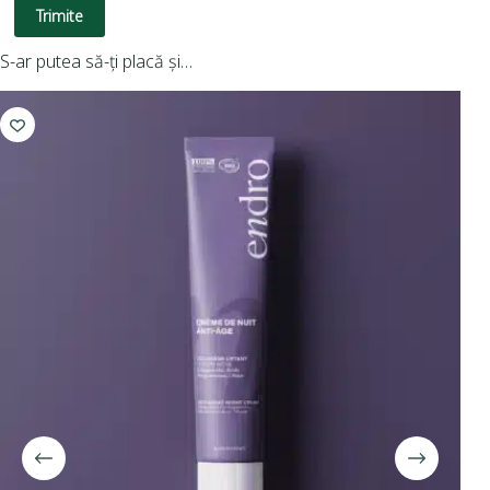
Trimite
S-ar putea să-ți placă și…