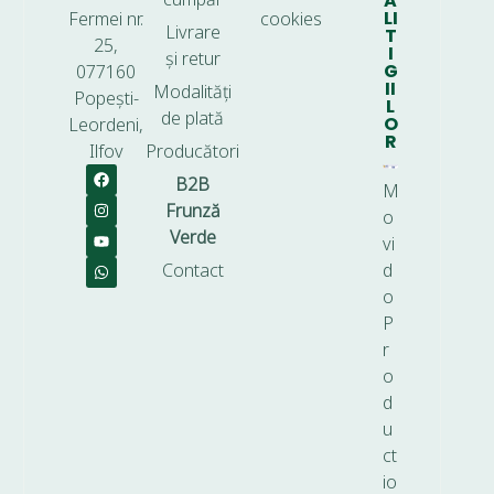
A
LI
Fermei nr.
cookies
Livrare
T
25,
I
și retur
G
077160
II
Modalități
Popești-
L
de plată
O
Leordeni,
R
Ilfov
Producători
B2B
M
Frunză
o
Verde
vi
Contact
d
o
P
r
o
d
u
ct
io