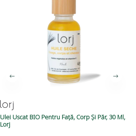
Ulei Uscat BIO Pentru Față, Corp Și Păr, 30 Ml,
Cr
Lorj
50