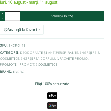
luni, 10 august - marți, 11 august
Adaugă în coș
Adaugă la favorite
SKU:
ENDRO_18
CATEGORII:
DEODORANTE ȘI ANTIPERSPIRANTE
,
ÎNGRIJIRE &
COSMETICE
,
ÎNGRIJIREA CORPULUI
,
PACHETE PROMO
,
PROMOȚII
,
PROMOȚII COSMETICE
BRAND:
ENDRO
Plăți 100% securizate