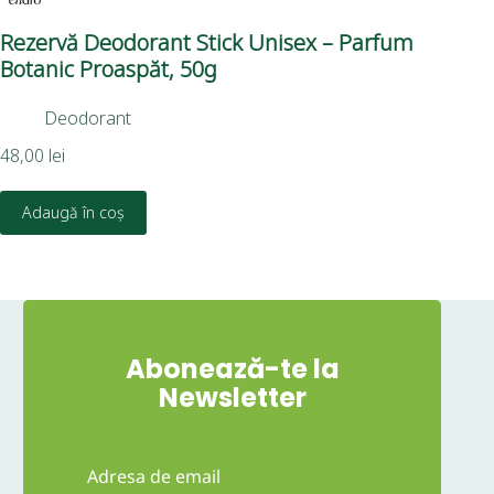
Rezervă Deodorant Stick Unisex – Parfum
Ba
Botanic Proaspăt, 50g
EN
Deodorant
48,00
lei
Eva
51,
Adaugă în coș
Abonează-te la
Newsletter