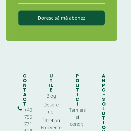
Doresc să mă abonez
C
U
P
A
O
T
O
N
N
IL
LI
P
T
E
T
C
A
I
-
Blog
C
C
S
T
I
O
Despre
L
+40
Termeni
noi
U
755
și
T
Întrebări
I
771
condiții
O
Frecvente