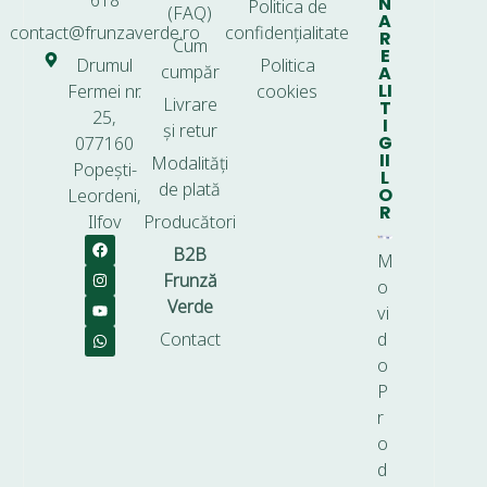
618
N
Politica de
(FAQ)
A
contact@frunzaverde.ro
confidențialitate
R
Cum
E
Drumul
Politica
cumpăr
A
LI
Fermei nr.
cookies
Livrare
T
25,
I
și retur
G
077160
II
Modalități
Popești-
L
de plată
O
Leordeni,
R
Ilfov
Producători
B2B
M
Frunză
o
Verde
vi
Contact
d
o
P
r
o
d