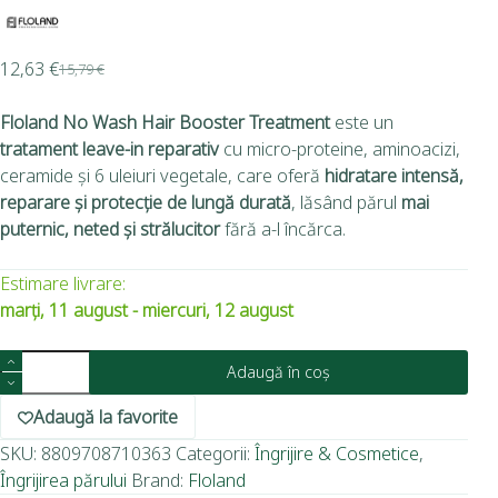
12,63
€
15,79
€
Floland No Wash Hair Booster Treatment
este un
tratament leave-in reparativ
cu micro-proteine, aminoacizi,
ceramide și 6 uleiuri vegetale, care oferă
hidratare intensă,
reparare și protecție de lungă durată
, lăsând părul
mai
puternic, neted și strălucitor
fără a-l încărca.
Estimare livrare:
marți, 11 august - miercuri, 12 august
Adaugă în coș
Adaugă la favorite
SKU:
8809708710363
Categorii:
Îngrijire & Cosmetice
,
Îngrijirea părului
Brand:
Floland