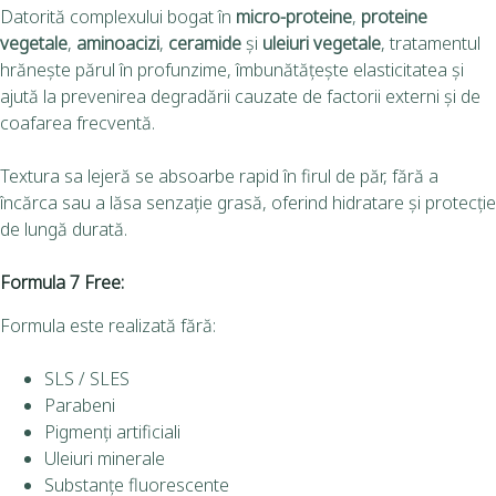
Datorită complexului bogat în
micro-proteine
,
proteine
vegetale
,
aminoacizi
,
ceramide
și
uleiuri vegetale
, tratamentul
hrănește părul în profunzime, îmbunătățește elasticitatea și
ajută la prevenirea degradării cauzate de factorii externi și de
coafarea frecventă.
Textura sa lejeră se absoarbe rapid în firul de păr, fără a
încărca sau a lăsa senzație grasă, oferind hidratare și protecție
de lungă durată.
Formula 7 Free:
Formula este realizată fără:
SLS / SLES
Parabeni
Pigmenți artificiali
Uleiuri minerale
Substanțe fluorescente