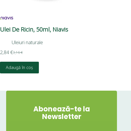
Ulei De Ricin, 50ml, Niavis
Ul
Uleiuri naturale
3,3
2,84
€
3,16
€
Adaugă în coș
Abonează-te la
Newsletter