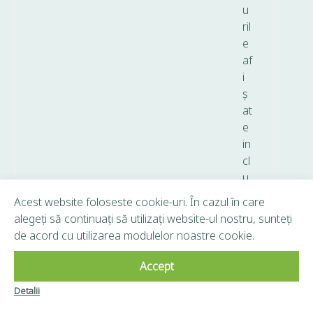
u
ril
e
af
i
ș
at
e
in
cl
u
d
Acest website foloseste cookie-uri. În cazul în care
T
alegeți să continuați să utilizați website-ul nostru, sunteți
V
de acord cu utilizarea modulelor noastre cookie.
A.
Accept
Copyright © 2026 Frunză Verde - Toate drepturile
Detalii
Clubul Frunză
rezervate.