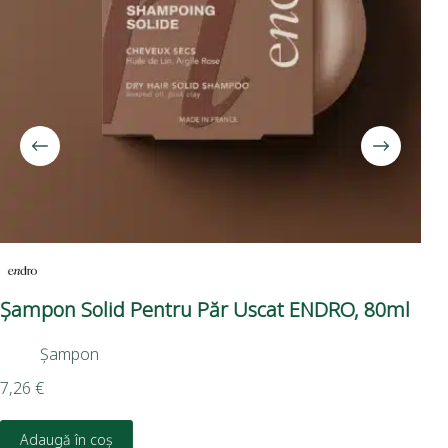
Șampon Solid Pentru Păr Uscat ENDRO, 80ml
Ba
Pe
Șampon
5,5
7,26
€
D
Adaugă în coș