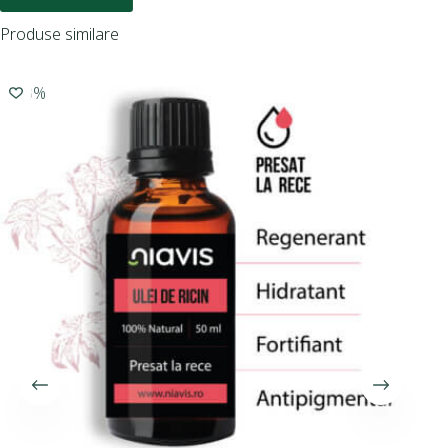
Produse similare
-10%
-