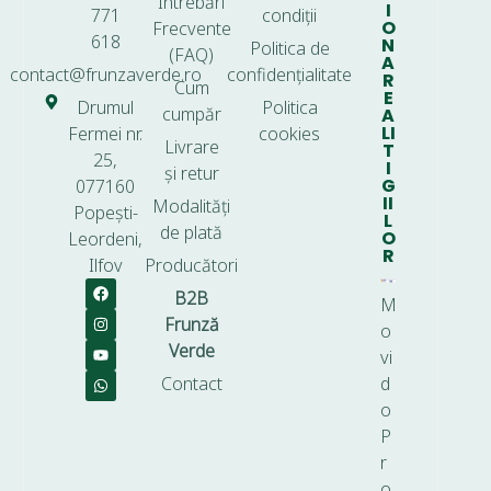
Întrebări
I
771
condiții
O
Frecvente
618
N
Politica de
(FAQ)
A
contact@frunzaverde.ro
confidențialitate
R
Cum
E
Drumul
Politica
cumpăr
A
LI
Fermei nr.
cookies
Livrare
T
25,
I
și retur
G
077160
II
Modalități
Popești-
L
de plată
O
Leordeni,
R
Ilfov
Producători
B2B
M
Frunză
o
Verde
vi
Contact
d
o
P
r
o