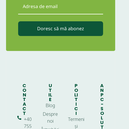
Doresc să mă abonez
C
U
P
A
O
T
O
N
N
IL
LI
P
T
E
T
C
A
I
-
Blog
C
C
S
T
I
O
Despre
L
+40
Termeni
noi
U
755
și
T