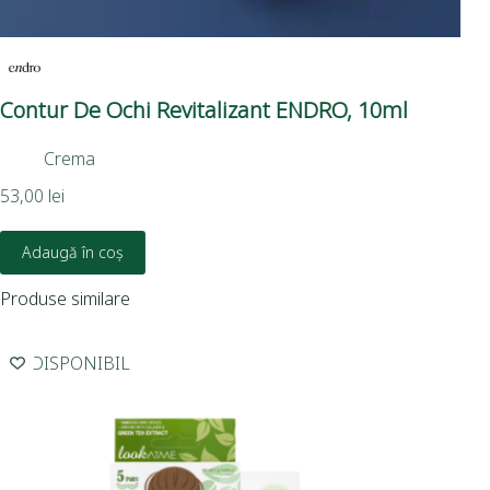
Contur De Ochi Revitalizant ENDRO, 10ml
Ma
St
Crema
11,
53,00
lei
Adaugă în coș
Produse similare
INDISPONIBIL