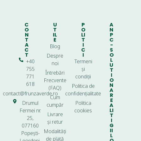
C
U
P
A
O
T
O
N
N
IL
LI
P
T
E
T
C
A
I
-
Blog
C
C
S
T
I
O
Despre
L
+40
Termeni
noi
U
755
și
T
Întrebări
I
771
condiții
O
Frecvente
618
N
Politica de
(FAQ)
A
contact@frunzaverde.ro
confidențialitate
R
Cum
E
Drumul
Politica
cumpăr
A
LI
Fermei nr.
cookies
Livrare
T
25,
I
și retur
G
077160
II
Modalități
Popești-
L
de plată
O
Leordeni,