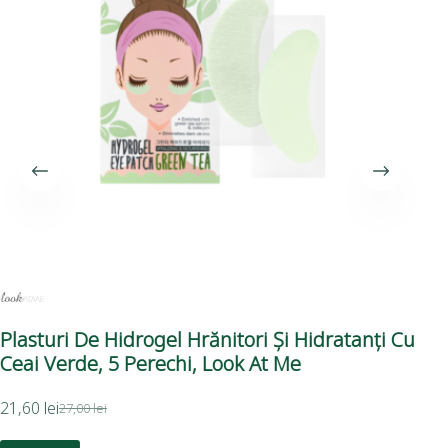
Plasturi De Hidrogel Hrănitori Și Hidratanți Cu
Pla
Ceai Verde, 5 Perechi, Look At Me
Pr
21,60
lei
27,00
lei
15,