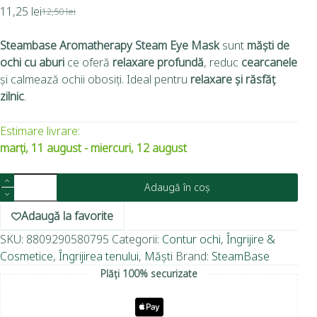
11,25
lei
12,50
lei
Steambase Aromatherapy Steam Eye Mask
sunt
măști de
ochi cu aburi
ce oferă
relaxare profundă
, reduc
cearcanele
și calmează ochii obosiți. Ideal pentru
relaxare și răsfăț
zilnic
.
Estimare livrare:
marți, 11 august - miercuri, 12 august
Adaugă în coș
Adaugă la favorite
SKU:
8809290580795
Categorii:
Contur ochi
,
Îngrijire &
Cosmetice
,
Îngrijirea tenului
,
Măști
Brand:
SteamBase
Plăți 100% securizate