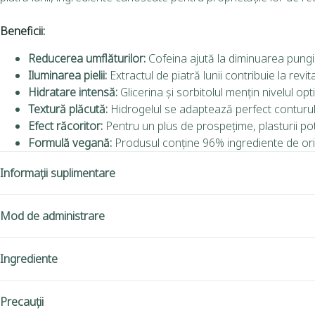
Beneficii:
Reducerea umflăturilor:
Cofeina ajută la diminuarea pungi
Iluminarea pielii:
Extractul de piatră lunii contribuie la revi
Hidratare intensă:
Glicerina și sorbitolul mențin nivelul op
Textură plăcută:
Hidrogelul se adaptează perfect conturului 
Efect răcoritor:
Pentru un plus de prospețime, plasturii pot f
Formulă vegană:
Produsul conține 96% ingrediente de orig
Informații suplimentare
Mod de administrare
Ingrediente
Precauții