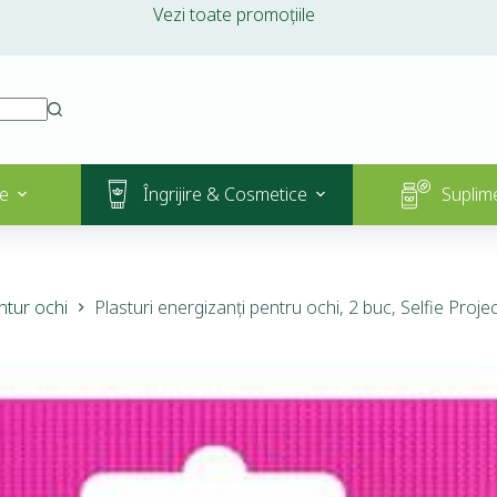
Vezi toate promoțiile
e
Îngrijire & Cosmetice
Suplim
ntur ochi
Plasturi energizanți pentru ochi, 2 buc, Selfie Proje