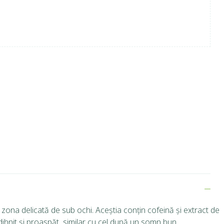
a zona delicată de sub ochi.
Aceștia conțin cofeină și extract de
odihnit și proaspăt, similar cu cel după un somn bun.