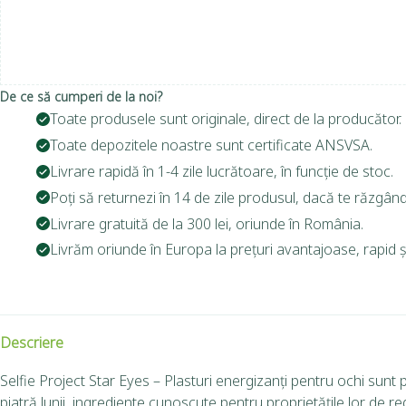
De ce să cumperi de la noi?
Toate produsele sunt originale, direct de la producător.
Toate depozitele noastre sunt certificate ANSVSA.
Livrare rapidă în 1-4 zile lucrătoare, în funcție de stoc.
Poți să returnezi în 14 de zile produsul, dacă te răzgând
Livrare gratuită de la 300 lei, oriunde în România.
Livrăm oriunde în Europa la prețuri avantajoase, rapid și
Descriere
Selfie Project Star Eyes – Plasturi energizanți pentru ochi sunt pl
piatră lunii, ingrediente cunoscute pentru proprietățile lor de re