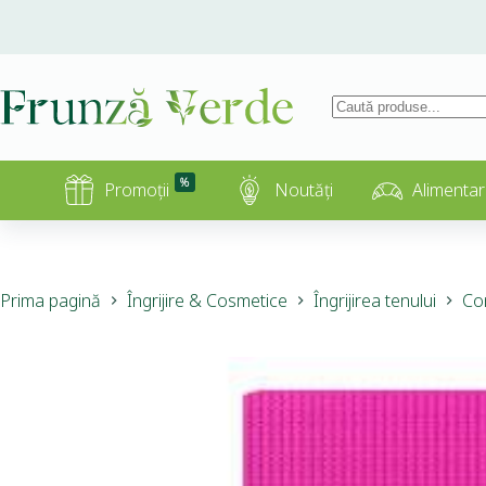
%
Promoții
Noutăți
Alimentar
Prima pagină
Îngrijire & Cosmetice
Îngrijirea tenului
Co