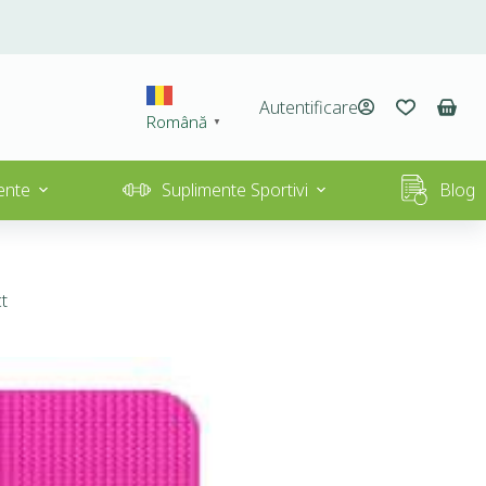
Autentificare
Română
▼
ente
Suplimente Sportivi
Blog
ct