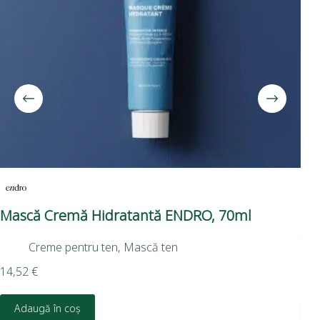
Mască Cremă Hidratantă ENDRO, 70ml
Go
Ad
Creme pentru ten
,
Mască ten
30
14,52
€
30,
Adaugă în coș