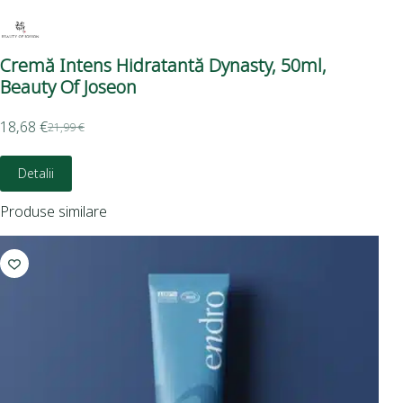
Cremă Intens Hidratantă Dynasty, 50ml,
Cr
Beauty Of Joseon
PA
Be
18,68
€
21,99
€
14,
Detalii
D
Produse similare
-