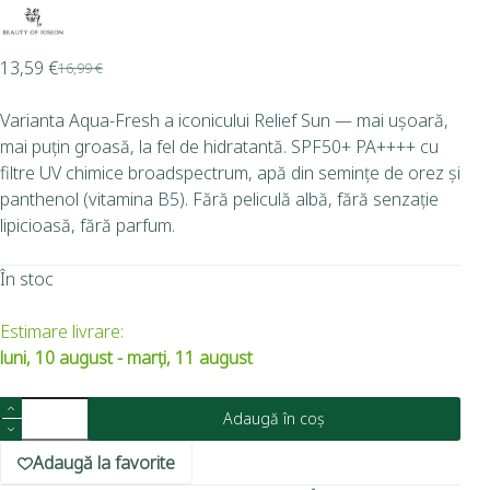
13,59
€
16,99
€
Varianta Aqua-Fresh a iconicului Relief Sun — mai ușoară,
mai puțin groasă, la fel de hidratantă. SPF50+ PA++++ cu
filtre UV chimice broadspectrum, apă din semințe de orez și
panthenol (vitamina B5). Fără peliculă albă, fără senzație
lipicioasă, fără parfum.
În stoc
Estimare livrare:
luni, 10 august - marți, 11 august
Adaugă în coș
Adaugă la favorite