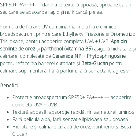
SPF50+ PA++++ — dar într-o textură apoasă, aproape ca un
ser, care se absoarbe rapid și nu încarcă pielea.
Formula de filtrare UV combină mai mulți filtre chimice
broadspectrum, printre care Ethylhexyl Triazone și Drometrizol
Trisiloxane, pentru acoperire completă UVA + UVB.
Apa din
semințe de orez
și
panthenol (vitamina B5)
asigură hidratare și
calmare, completate de
Ceramide NP + Phytosphingosine
pentru refacerea barierei cutanate și
Beta-Glucan
pentru
calmare suplimentară. Fără parfum, fără surfactanți agresivi.
Beneficii
Protecție broadspectrum SPF50+ PA++++ — acoperire
completă UVA + UVB
Textură apoasă, absorbție rapidă, finisaj natural luminos
Fără peliculă albă, fără senzație lipicioasă sau groasă
Hidratare și calmare cu apă de orez, panthenol și Beta-
Glucan