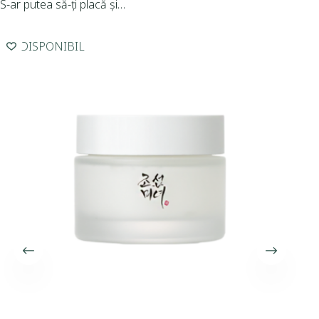
S-ar putea să-ți placă și…
INDISPONIBIL
I