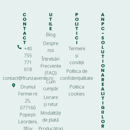
C
U
P
A
O
T
O
N
N
IL
LI
P
T
E
T
C
A
I
-
Blog
C
C
S
T
I
O
Despre
L
+40
Termeni
noi
U
755
și
T
Întrebări
I
771
condiții
O
Frecvente
618
N
Politica de
(FAQ)
A
contact@frunzaverde.ro
confidențialitate
R
Cum
E
Drumul
Politica
cumpăr
A
LI
Fermei nr.
cookies
Livrare
T
25,
I
și retur
G
077160
II
Modalități
Popești-
L
de plată
O
Leordeni,
R
Ilfov
Producători