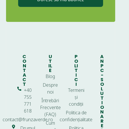
C
U
P
A
O
T
O
N
N
IL
LI
P
T
E
T
C
A
I
-
Blog
C
C
S
T
I
O
Despre
L
+40
Termeni
noi
U
755
și
T
Întrebări
I
771
condiții
O
Frecvente
618
N
Politica de
(FAQ)
A
contact@frunzaverde.ro
confidențialitate
R
Cum
E
Drumul
Politica