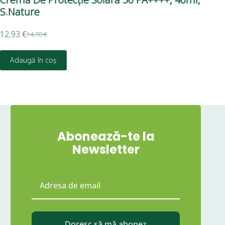
S.Nature
Ce
12,93
€
30,
14,70
€
Adaugă în coș
Abonează-te la
Newsletter
Doresc să mă abonez