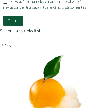
Salvează-mi numele, emailul și site-ul web în acest
navigator pentru data viitoare când o să comentez.
Trimite
S-ar putea să-ți placă și…
-15%
-