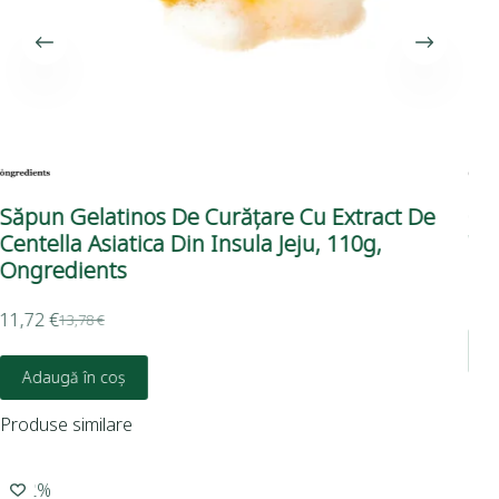
Săpun Gelatinos De Curățare Cu Extract De
Cr
Centella Asiatica Din Insula Jeju, 110g,
Ve
Ongredients
23,
11,72
€
13,78
€
Adaugă în coș
Produse similare
-12%
-