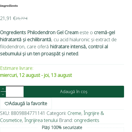
21,91
€
25,77
€
Ongredients Philodendron Gel Cream
este o
cremă-gel
hidratantă și echilibrantă
, cu acid hialuronic și extract de
filodendron, care oferă
hidratare intensă, control al
sebumului și un ten proaspăt și neted
.
Estimare livrare:
miercuri, 12 august - joi, 13 august
Adaugă în coș
Adaugă la favorite
SKU:
8809884771141
Categorii:
Creme
,
Îngrijire &
Cosmetice
,
Îngrijirea tenului
Brand:
ongredients
Plăți 100% securizate