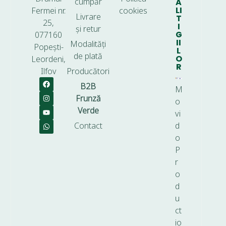
cumpăr
A
LI
Fermei nr.
cookies
Livrare
T
25,
I
și retur
G
077160
II
Modalități
Popești-
L
de plată
O
Leordeni,
R
Ilfov
Producători
B2B
M
Frunză
o
Verde
vi
Contact
d
o
P
r
o
d
u
ct
io