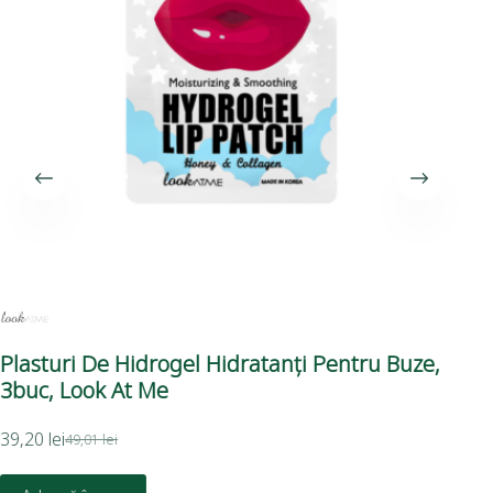
Plasturi De Hidrogel Hidratanți Pentru Buze,
Ba
3buc, Look At Me
6g
39,20
lei
39,
49,01
lei