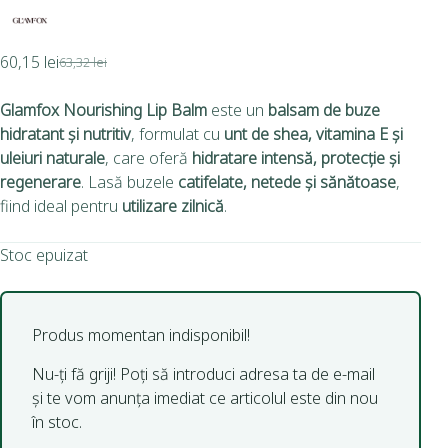
60,15
lei
63,32
lei
Glamfox Nourishing Lip Balm
este un
balsam de buze
hidratant și nutritiv
, formulat cu
unt de shea, vitamina E și
uleiuri naturale
, care oferă
hidratare intensă, protecție și
regenerare
. Lasă buzele
catifelate, netede și sănătoase
,
fiind ideal pentru
utilizare zilnică
.
Stoc epuizat
Produs momentan indisponibil!
Nu-ți fă griji! Poți să introduci adresa ta de e-mail
și te vom anunța imediat ce articolul este din nou
în stoc.