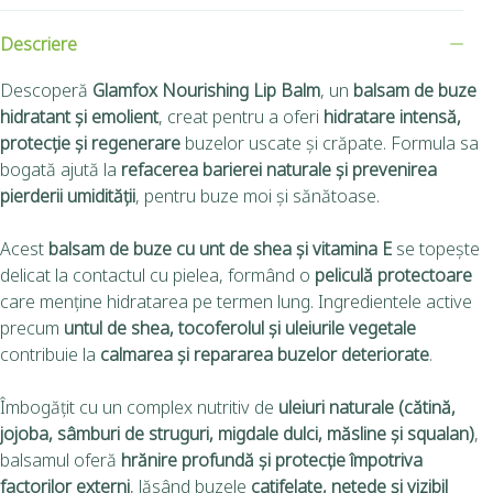
Descriere
Descoperă
Glamfox Nourishing Lip Balm
, un
balsam de buze
hidratant și emolient
, creat pentru a oferi
hidratare intensă,
protecție și regenerare
buzelor uscate și crăpate. Formula sa
bogată ajută la
refacerea barierei naturale și prevenirea
pierderii umidității
, pentru buze moi și sănătoase.
Acest
balsam de buze cu unt de shea și vitamina E
se topește
delicat la contactul cu pielea, formând o
peliculă protectoare
care menține hidratarea pe termen lung. Ingredientele active
precum
untul de shea, tocoferolul și uleiurile vegetale
contribuie la
calmarea și repararea buzelor deteriorate
.
Îmbogățit cu un complex nutritiv de
uleiuri naturale (cătină,
jojoba, sâmburi de struguri, migdale dulci, măsline și squalan)
,
balsamul oferă
hrănire profundă și protecție împotriva
factorilor externi
, lăsând buzele
catifelate, netede și vizibil