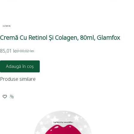
Cremă Cu Retinol Și Colagen, 80ml, Glamfox
Tr
85,01
lei
100,02
lei
79,
Adaugă în coș
Produse similare
-20%
-