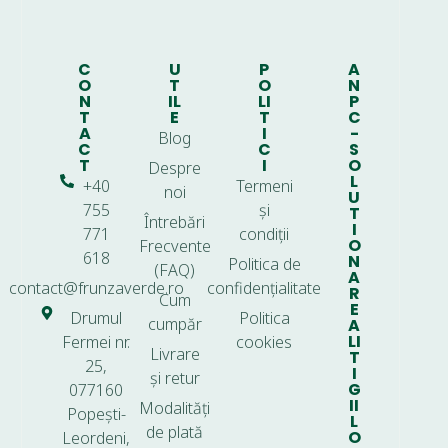
C
U
P
A
O
T
O
N
N
IL
LI
P
T
E
T
C
A
I
-
Blog
C
C
S
T
I
O
Despre
L
+40
Termeni
noi
U
755
și
T
Întrebări
I
771
condiții
O
Frecvente
618
N
Politica de
(FAQ)
A
contact@frunzaverde.ro
confidențialitate
R
Cum
E
Drumul
Politica
cumpăr
A
LI
Fermei nr.
cookies
Livrare
T
25,
I
și retur
G
077160
II
Modalități
Popești-
L
de plată
O
Leordeni,