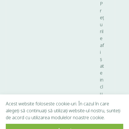
P
r
eț
u
ril
e
af
i
ș
at
e
in
cl
u
d
Acest website foloseste cookie-uri. În cazul în care
T
alegeți să continuați să utilizați website-ul nostru, sunteți
V
de acord cu utilizarea modulelor noastre cookie.
A.