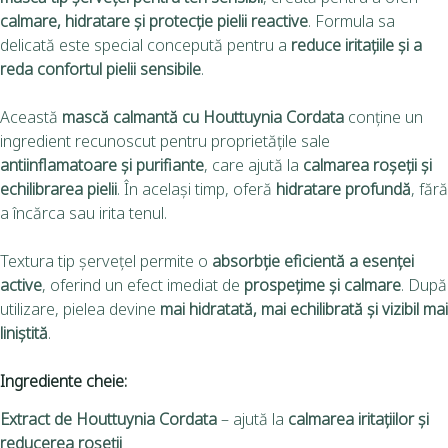
calmare, hidratare și protecție pielii reactive
. Formula sa
delicată este special concepută pentru a
reduce iritațiile și a
reda confortul pielii sensibile
.
Această
mască calmantă cu Houttuynia Cordata
conține un
ingredient recunoscut pentru proprietățile sale
antiinflamatoare și purifiante
, care ajută la
calmarea roșeții și
echilibrarea pielii
. În același timp, oferă
hidratare profundă
, fără
a încărca sau irita tenul.
Textura tip șervețel permite o
absorbție eficientă a esenței
active
, oferind un efect imediat de
prospețime și calmare
. După
utilizare, pielea devine
mai hidratată, mai echilibrată și vizibil mai
liniștită
.
Ingrediente cheie:
Extract de Houttuynia Cordata
– ajută la
calmarea iritațiilor și
reducerea roșeții