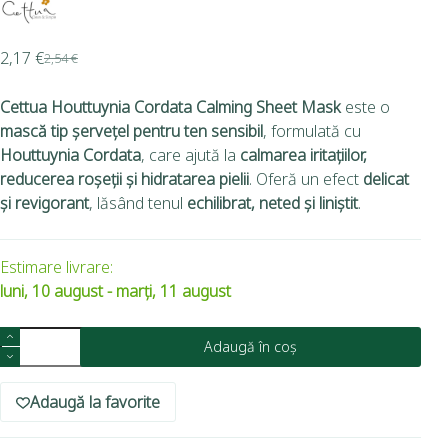
2,17
€
2,54
€
Cettua Houttuynia Cordata Calming Sheet Mask
este o
mască tip șervețel pentru ten sensibil
, formulată cu
Houttuynia Cordata
, care ajută la
calmarea iritațiilor,
reducerea roșeții și hidratarea pielii
. Oferă un efect
delicat
și revigorant
, lăsând tenul
echilibrat, neted și liniștit
.
Estimare livrare:
luni, 10 august - marți, 11 august
Adaugă în coș
Adaugă la favorite