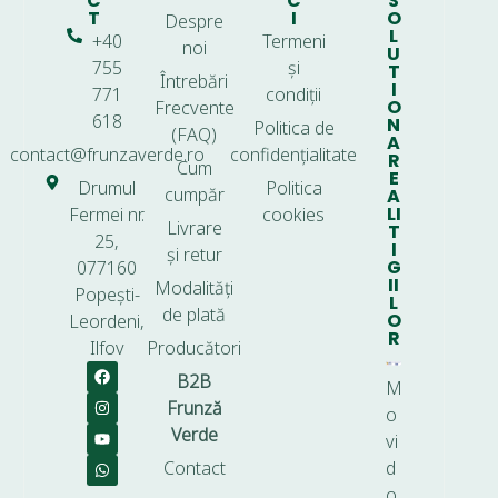
C
C
S
T
I
O
Despre
L
+40
Termeni
noi
U
755
și
T
Întrebări
I
771
condiții
O
Frecvente
618
N
Politica de
(FAQ)
A
contact@frunzaverde.ro
confidențialitate
R
Cum
E
Drumul
Politica
cumpăr
A
LI
Fermei nr.
cookies
Livrare
T
25,
I
și retur
G
077160
II
Modalități
Popești-
L
de plată
O
Leordeni,
R
Ilfov
Producători
B2B
M
Frunză
o
Verde
vi
Contact
d
o