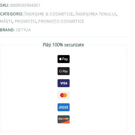
SKU:
8809033594331
CATEGORII:
ÎNGRIJIRE & COSMETICE
,
ÎNGRIJIREA TENULUI
,
MĂȘTI
,
PROMOȚII
,
PROMOȚII COSMETICE
BRAND:
CETTUA
Plăți 100% securizate