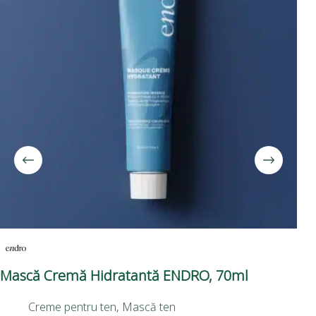
Mască Cremă Hidratantă ENDRO, 70ml
Cr
50
Creme pentru ten
,
Mască ten