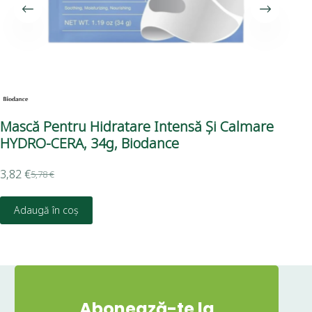
Mască Pentru Hidratare Intensă Și Calmare
Ma
HYDRO-CERA, 34g, Biodance
1,5
3,82
€
5,78
€
D
Adaugă în coș
Abonează-te la