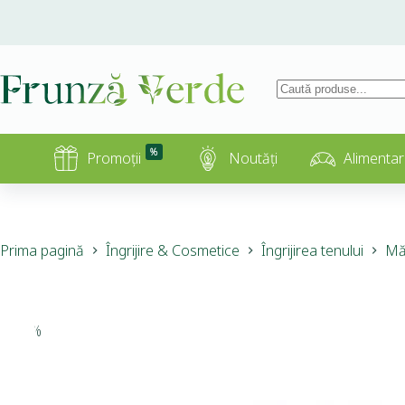
%
Promoții
Noutăți
Alimentar
Prima pagină
Îngrijire & Cosmetice
Îngrijirea tenului
Mă
-15%