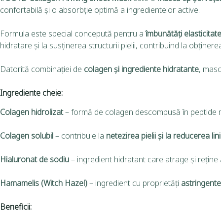
confortabilă și o absorbție optimă a ingredientelor active.
Formula este special concepută pentru a
îmbunătăți elasticitate
hidratare și la susținerea structurii pielii, contribuind la obținer
Datorită combinației de
colagen și ingrediente hidratante
, masca
Ingrediente cheie:
Colagen hidrolizat
– formă de colagen descompusă în peptide ma
Colagen solubil
– contribuie la
netezirea pielii și la reducerea linii
Hialuronat de sodiu
– ingredient hidratant care atrage și reține 
Hamamelis (Witch Hazel)
– ingredient cu proprietăți
astringente
Beneficii: