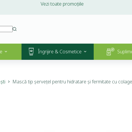
Vezi toate promoțiile
e
Îngrijire & Cosmetice
Suplim
ști
Mască tip șervețel pentru hidratare și fermitate cu cola