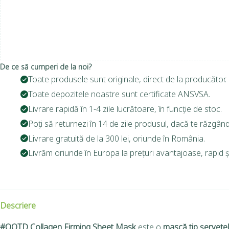
De ce să cumperi de la noi?
Toate produsele sunt originale, direct de la producător.
Toate depozitele noastre sunt certificate ANSVSA.
Livrare rapidă în 1-4 zile lucrătoare, în funcție de stoc.
Poți să returnezi în 14 de zile produsul, dacă te răzgând
Livrare gratuită de la 300 lei, oriunde în România.
Livrăm oriunde în Europa la prețuri avantajoase, rapid și
Descriere
#OOTD Collagen Firming Sheet Mask
este o
mască tip șervețel 