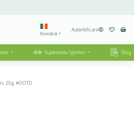
Autentificare
Română
▼
ente
Suplimente Sportivi
Blog
gen, 25g, #OOTD