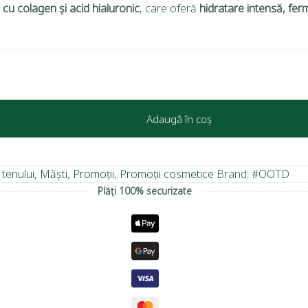
 cu colagen și acid hialuronic
, care oferă
hidratare intensă, fermit
Adaugă în coș
 tenului
,
Măști
,
Promoții
,
Promoții cosmetice
Brand:
#OOTD
Plăți 100% securizate