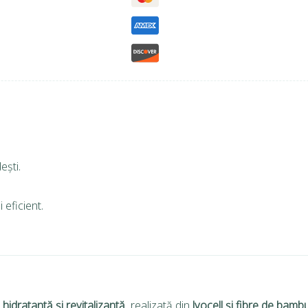
ești.
 eficient.
hidratantă și revitalizantă
, realizată din
lyocell și fibre de bamb