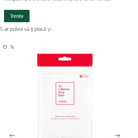
Trimite
S-ar putea să-ți placă și…
-15%
-