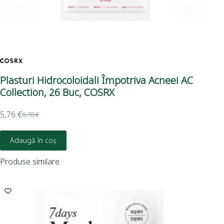
Plasturi Hidrocoloidali Împotriva Acneei AC
Pl
Collection, 26 Buc, COSRX
Pi
5,76
€
3,3
6,78
€
Adaugă în coș
Produse similare