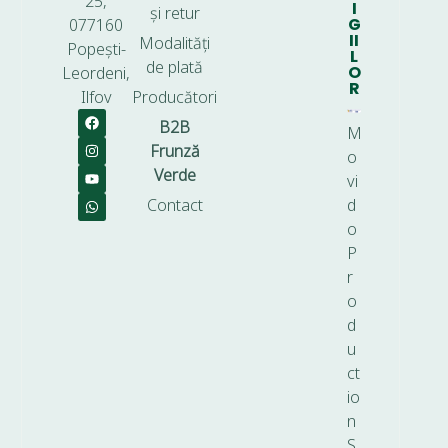
25,
I
și retur
G
077160
II
Modalități
Popești-
L
de plată
O
Leordeni,
R
Ilfov
Producători
B2B
M
Frunză
o
Verde
vi
Contact
d
o
P
r
o
d
u
ct
io
n
S