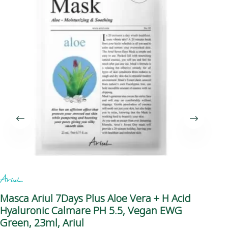
Masca Ariul 7Days Plus Aloe Vera + H Acid
Se
Hyaluronic Calmare PH 5.5, Vegan EWG
Co
Green, 23ml, Ariul
Ari