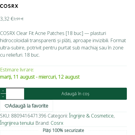
3,32
€
3,91
€
COSRX Clear Fit Acne Patches [18 buc] — plasturi
hidrocoloidali transparenti și plăti, aproape invizibili. Format
ultra-subire, potrivit pentru purtat sub machiaj sau în zone
cu reliefuri. 18 buc.
Estimare livrare:
marți, 11 august - miercuri, 12 august
Adaugă în coș
Adaugă la favorite
SKU:
8809416471396
Categorii:
Îngrijire & Cosmetice
,
Îngrijirea tenului
Brand:
Cosrx
Plăți 100% securizate