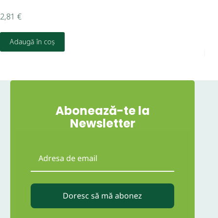
2,81
€
10,
Adaugă în coș
Abonează-te la
Newsletter
Doresc să mă abonez