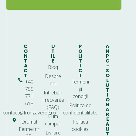
C
U
P
A
O
T
O
N
N
IL
LI
P
T
E
T
C
A
I
-
Blog
C
C
S
T
I
O
Despre
L
+40
Termeni
noi
U
755
și
T
Întrebări
I
771
condiții
O
Frecvente
618
N
Politica de
(FAQ)
A
contact@frunzaverde.ro
confidențialitate
R
Cum
E
Drumul
Politica
cumpăr
A
LI
Fermei nr.
cookies
Livrare
T