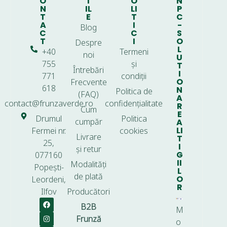
O
T
O
N
N
IL
LI
P
T
E
T
C
A
I
-
Blog
C
C
S
T
I
O
Despre
L
+40
Termeni
noi
U
755
și
T
Întrebări
I
771
condiții
O
Frecvente
618
N
Politica de
(FAQ)
A
contact@frunzaverde.ro
confidențialitate
R
Cum
E
Drumul
Politica
cumpăr
A
LI
Fermei nr.
cookies
Livrare
T
25,
I
și retur
G
077160
II
Modalități
Popești-
L
de plată
O
Leordeni,
R
Ilfov
Producători
B2B
M
Frunză
o