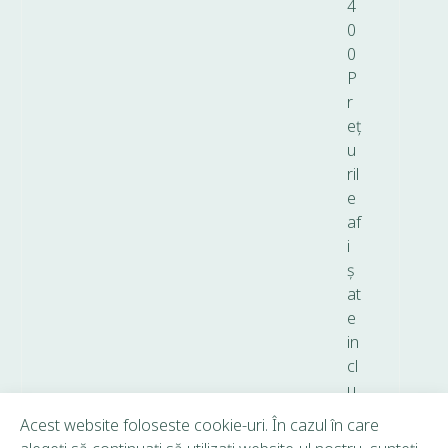
4
0
0
P
r
eț
u
ril
e
af
i
ș
at
e
in
cl
u
d
Acest website foloseste cookie-uri. În cazul în care
T