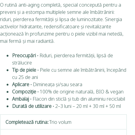
O rutină anti-aging completă, special concepută pentru a
preveni și a estompa multiplele semne ale îmbătrânirii:
riduri, pierderea fermității și lipsa de luminozitate. Sinergia
activelor hidratante, redensificatoare și revitalizante
acționează în profunzime pentru o piele vizibil mai netedă,
mai fermă și mai radiantă.
Preocupări ∙
Riduri, pierderea fermității, lipsă de
strălucire
Tip de piele ∙
Piele cu semne ale îmbătrânirii, începând
cu 25 de ani
Aplicare ∙
Dimineața și/sau seara
Compoziție ∙
100% de origine naturală, BIO & vegan
Ambalaj ∙
Flacon din sticlă și tub din aluminiu reciclabil
Durată de utilizare ∙
2–3 luni – 20 ml + 30 ml + 50 ml
Completează rutina:
:
Trio volum