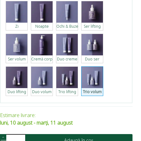
Zi
Noapte
Ochi & Buze
Ser lifting
Ser volum
Cremă corp
Duo creme
Duo ser
Duo lifting
Duo volum
Trio lifting
Trio volum
Estimare livrare:
luni, 10 august - marți, 11 august
Adaugă în coș