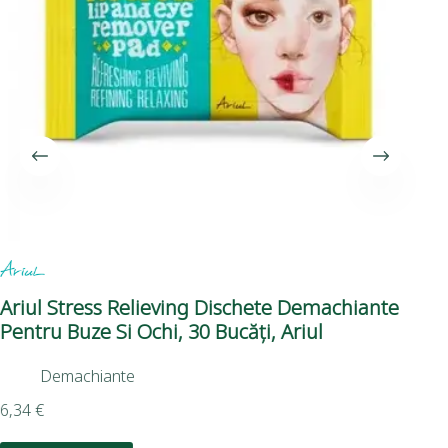
Ariul Stress Relieving Dischete Demachiante
Ma
Pentru Buze Si Ochi, 30 Bucăți, Ariul
Pa
Gr
Demachiante
2,8
6,34
€