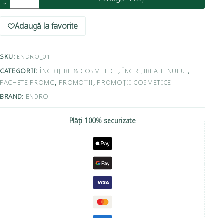
Adaugă la favorite
SKU:
ENDRO_01
CATEGORII:
ÎNGRIJIRE & COSMETICE
,
ÎNGRIJIREA TENULUI
,
PACHETE PROMO
,
PROMOȚII
,
PROMOȚII COSMETICE
BRAND:
ENDRO
Plăți 100% securizate