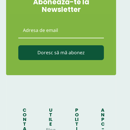
Abonează-te la
Newsletter
Doresc să mă abonez
C
U
P
A
O
T
O
N
N
IL
LI
P
T
E
T
C
A
I
-