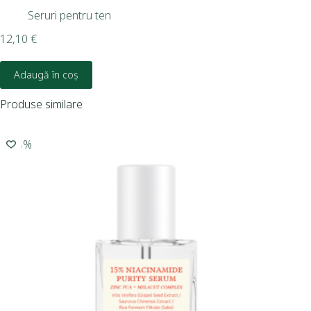
30 
Seruri pentru ten
12,10
€
19,
Adaugă în coș
Produse similare
-15%
-