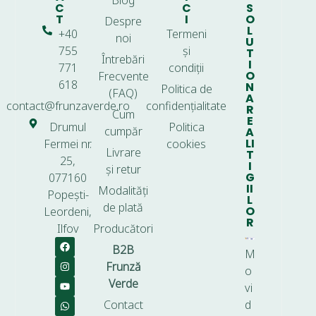
Blog
C
C
S
T
I
O
Despre
L
+40
Termeni
noi
U
755
și
T
Întrebări
I
771
condiții
O
Frecvente
618
N
Politica de
(FAQ)
A
contact@frunzaverde.ro
confidențialitate
R
Cum
E
Drumul
Politica
cumpăr
A
LI
Fermei nr.
cookies
Livrare
T
25,
I
și retur
G
077160
II
Modalități
Popești-
L
de plată
O
Leordeni,
R
Ilfov
Producători
B2B
M
Frunză
o
Verde
vi
Contact
d