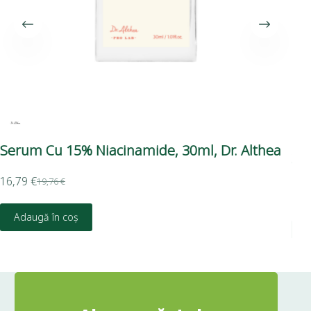
Serum Cu 15% Niacinamide, 30ml, Dr. Althea
Se
Ve
16,79
€
19,76
€
16,
Adaugă în coș