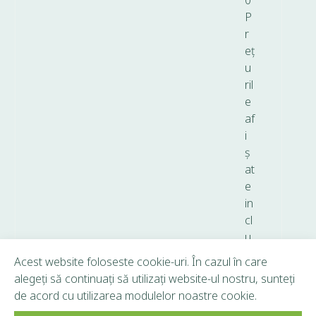
0
P
r
eț
u
ril
e
af
i
ș
at
e
in
cl
u
d
Acest website foloseste cookie-uri. În cazul în care
T
alegeți să continuați să utilizați website-ul nostru, sunteți
V
de acord cu utilizarea modulelor noastre cookie.
A.