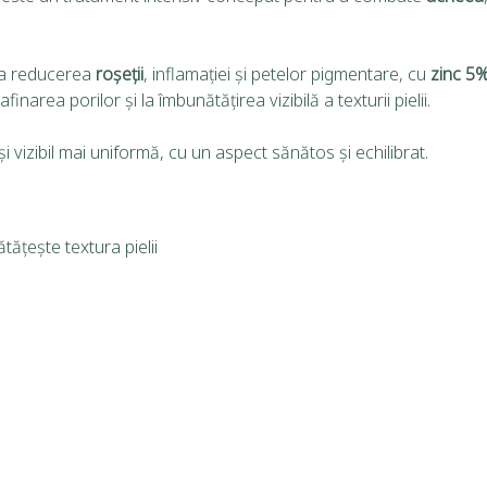
 la reducerea
roșeții
, inflamației și petelor pigmentare, cu
zinc 5
inarea porilor și la îmbunătățirea vizibilă a texturii pielii.
 și vizibil mai uniformă, cu un aspect sănătos și echilibrat.
tățește textura pielii