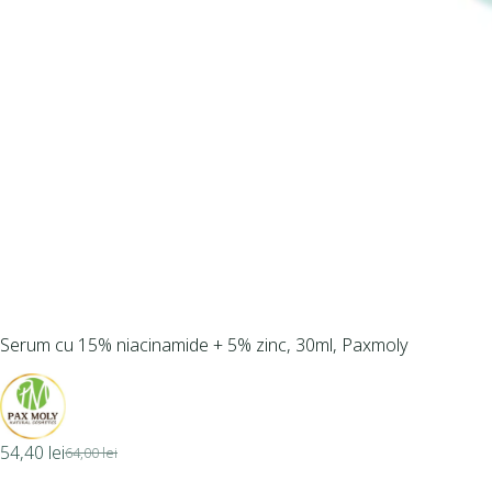
Serum cu 15% niacinamide + 5% zinc, 30ml, Paxmoly
54,40
lei
64,00
lei