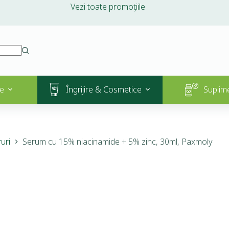
Vezi toate promoțiile
e
Îngrijire & Cosmetice
Suplim
uri
Serum cu 15% niacinamide + 5% zinc, 30ml, Paxmoly