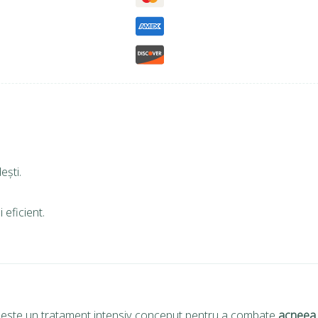
ești.
 eficient.
este un tratament intensiv conceput pentru a combate
acneea