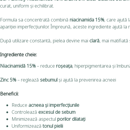
curat, uniform și echilibrat.
Formula sa concentrată combină
niacinamida 15%
, care ajută
apariției imperfecțiunilor. Împreună, aceste ingrediente ajută la raf
După utilizare constantă, pielea devine mai
clară
, mai matifiată
Ingrediente cheie:
Niacinamidă 15%
– reduce
roșeața
, hiperpigmentarea și îmbună
Zinc 5%
– reglează
sebumul
și ajută la prevenirea acneei
Beneficii:
Reduce
acneea și imperfecțiunile
Controlează
excesul de sebum
Minimizează aspectul
porilor dilatați
Uniformizează
tonul pielii