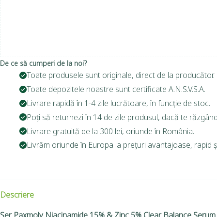
De ce să cumperi de la noi?
Toate produsele sunt originale, direct de la producător.
Toate depozitele noastre sunt certificate A.N.S.V.S.A.
Livrare rapidă în 1-4 zile lucrătoare, în funcție de stoc.
Poți să returnezi în 14 de zile produsul, dacă te răzgând
Livrare gratuită de la 300 lei, oriunde în România.
Livrăm oriunde în Europa la prețuri avantajoase, rapid și
Descriere
Ser Paxmoly Niacinamide 15% & Zinc 5% Clear Balance Serum