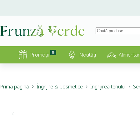
%
Promoții
Noutăți
Alimentar
Prima pagină
Îngrijire & Cosmetice
Îngrijirea tenului
Ser
-15%