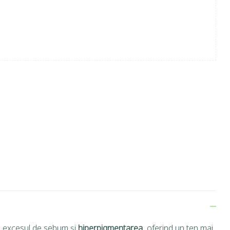
, excesul de sebum și
hiperpigmentarea
, oferind un ten mai