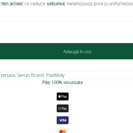
 ten acneic
ce reduce
sebumul
, minimizează porii și uniformize
Adaugă în coș
 tenului
,
Seruri
Brand:
PaxMoly
Plăți 100% securizate