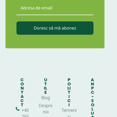
Doresc să mă abonez
C
U
P
A
O
T
O
N
N
IL
LI
P
T
E
T
C
A
I
-
Blog
C
C
S
T
I
O
Despre
L
+40
Termeni
noi
U
755
și