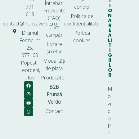
T
Întrebări
I
771
condiții
O
Frecvente
618
N
Politica de
(FAQ)
A
contact@frunzaverde.ro
confidențialitate
R
Cum
E
Drumul
Politica
cumpăr
A
LI
Fermei nr.
cookies
Livrare
T
25,
I
și retur
G
077160
II
Modalități
Popești-
L
de plată
O
Leordeni,
R
Ilfov
Producători
B2B
M
Frunză
o
Verde
vi
Contact
d
o
P
r