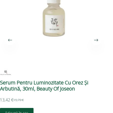
Serum Pentru Luminozitate Cu Orez Și
Se
Arbutină, 30ml, Beauty Of Joseon
13,42
€
15,79
€
24,
Adaugă în coș