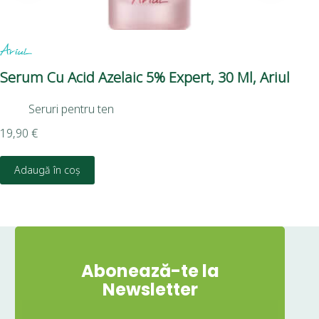
Serum Cu Acid Azelaic 5% Expert, 30 Ml, Ariul
Se
Ni
Seruri pentru ten
20m
19,90
€
10,
Adaugă în coș
Abonează-te la
Newsletter