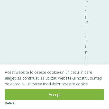
u
ril
e
af
i
ș
at
e
in
cl
u
d
Acest website foloseste cookie-uri. În cazul în care
T
alegeți să continuați să utilizați website-ul nostru, sunteți
V
de acord cu utilizarea modulelor noastre cookie.
A.
Accept
Copyright © 2026 Frunză Verde - Toate drepturile
Detalii
Clubul Frunză
rezervate.