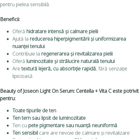
pentru pielea sensibilă.
Beneficii:
Oferă
hidratare intensă și calmare pielii
Ajută la
reducerea hiperpigmentării și uniformizarea
nuanței tenului
Contribuie la
regenerarea și revitalizarea pielii
Oferă
luminozitate și strălucire naturală tenului
Are
textură lejeră, cu absorbție rapidă
, fără senzație
lipicioasă
Beauty of Joseon Light On Serum: Centella + Vita C
este potrivit
pentru:
Toate tipurile de ten
Ten tern sau lipsit de luminozitate
Ten cu
pete pigmentare sau nuanță neuniformă
Ten sensibil
care are nevoie de calmare și revitalizare