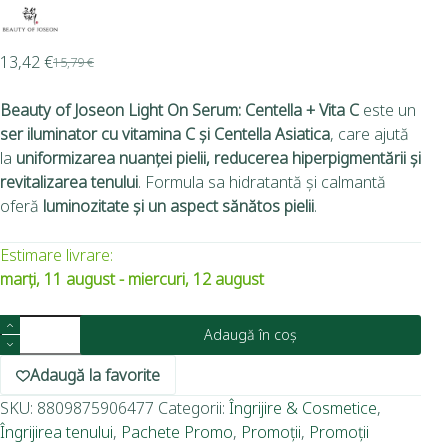
13,42
€
15,79
€
Beauty of Joseon Light On Serum: Centella + Vita C
este un
ser iluminator cu vitamina C și Centella Asiatica
, care ajută
la
uniformizarea nuanței pielii, reducerea hiperpigmentării și
revitalizarea tenului
. Formula sa hidratantă și calmantă
oferă
luminozitate și un aspect sănătos pielii
.
Estimare livrare:
marți, 11 august - miercuri, 12 august
Adaugă în coș
Adaugă la favorite
SKU:
8809875906477
Categorii:
Îngrijire & Cosmetice
,
Îngrijirea tenului
,
Pachete Promo
,
Promoții
,
Promoții