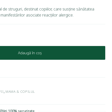
l de struguri, destinat copiilor, care susține sănătatea
manifestărilor asociate reacțiilor alergice.
Adaugă în coș
II
,
MAMA & COPILUL
Plăți 100% securizate