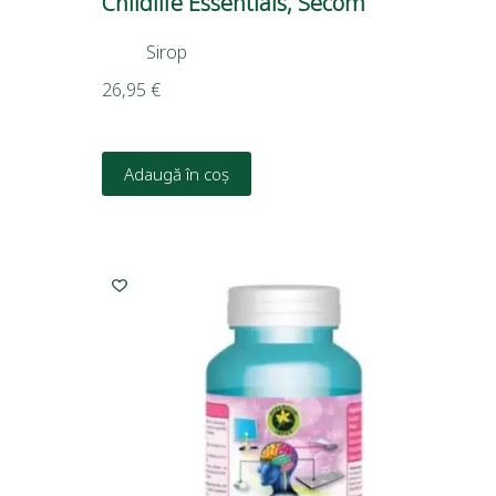
Childlife Essentials, Secom
Sirop
26,95
€
Adaugă în coș