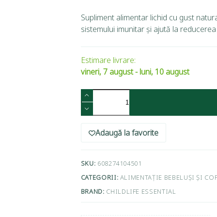
Supliment alimentar lichid cu gust natura
sistemului imunitar și ajută la reducerea 
Estimare livrare:
vineri, 7 august - luni, 10 august
Adaugă la favorite
SKU:
608274104501
CATEGORII:
ALIMENTAȚIE BEBELUȘI ȘI COP
BRAND:
CHILDLIFE ESSENTIAL