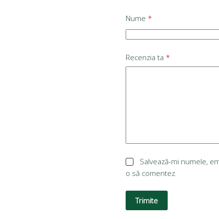
Nume
*
Recenzia ta
*
Salvează-mi numele, emai
o să comentez.
Trimite