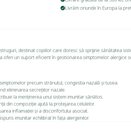
Livrăm oriunde în Europa la prețu
struguri, destinat copiilor care doresc să sprijine sănătatea sist
 oferi un suport eficient în gestionarea simptomelor alergice s
 simptomelor precum strănutul, congestia nazală și tusea.
ând eliminarea secrețiilor nazale.
ribuie la menținerea unui sistem imunitar sănătos.
ții din compoziție ajută la protejarea celulelor.
area inflamației și a disconfortului asociat.
spuns imunitar echilibrat în fața alergenilor.