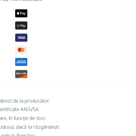
direct de la producător.
ertificate ANSVSA.
are, în funcție de stoc.
rodusul, dacă te răzgândești.
riunde în România.