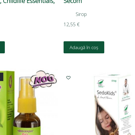
 Childlife Essentials,
Secom
Sirop
12,55
€
Adaugă în coș
L