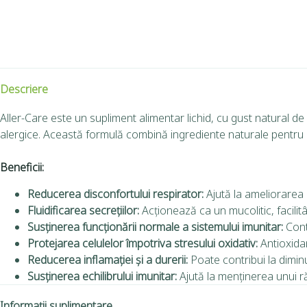
Descriere
Aller-Care este un supliment alimentar lichid, cu gust natural de 
alergice.
Această formulă combină ingrediente naturale pentru a
Beneficii:
Reducerea disconfortului respirator:
Ajută la ameliorarea
Fluidificarea secrețiilor:
Acționează ca un mucolitic, facilit
Susținerea funcționării normale a sistemului imunitar:
Cont
Protejarea celulelor împotriva stresului oxidativ:
Antioxidan
Reducerea inflamației și a durerii:
Poate contribui la diminu
Susținerea echilibrului imunitar:
Ajută la menținerea unui ră
Informații suplimentare