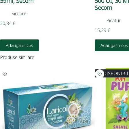
59ml, Secom
500 UI, 30 Ml,
Secom
Siropuri
Picături
30,84
€
15,29
€
Adaugă în coș
Adaugă în coș
Produse similare
INDISPONIBI