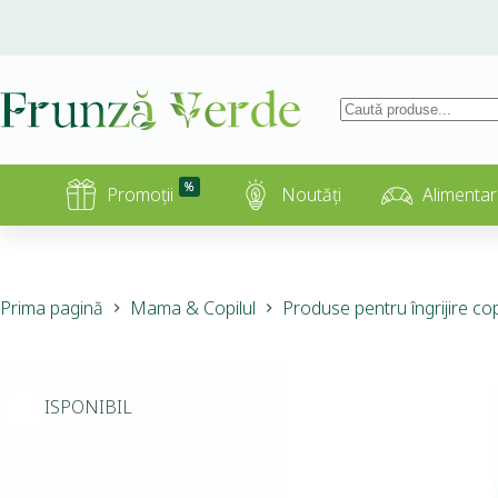
%
Promoții
Noutăți
Alimentar
Prima pagină
Mama & Copilul
Produse pentru îngrijire cop
INDISPONIBIL