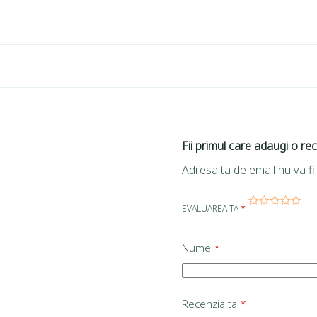
Fii primul care adaugi o re
Adresa ta de email nu va fi 
EVALUAREA TA
*
Nume
*
Recenzia ta
*