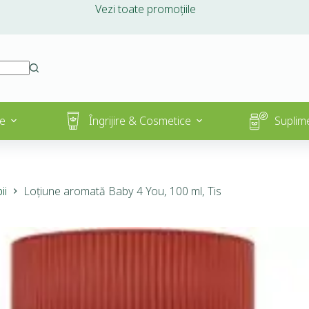
Vezi toate promoțiile
e
Îngrijire & Cosmetice
Suplim
ii
Loțiune aromată Baby 4 You, 100 ml, Tis