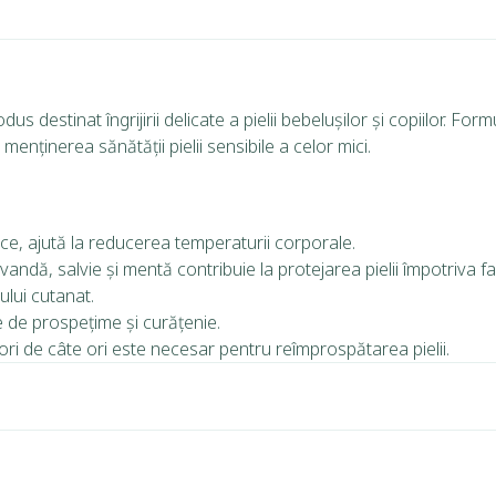
us destinat îngrijirii delicate a pielii bebelușilor și copiilor.
Formu
menținerea sănătății pielii sensibile a celor mici.
erice, ajută la reducerea temperaturii corporale.
vandă, salvie și mentă contribuie la protejarea pielii împotriva fa
tului cutanat.
 de prospețime și curățenie.
ori de câte ori este necesar pentru reîmprospătarea pielii.