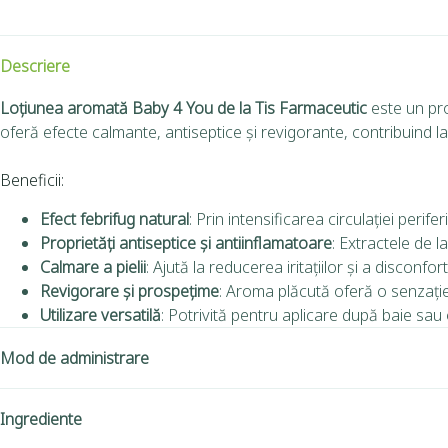
Descriere
Loțiunea aromată Baby 4 You de la Tis Farmaceutic
este un prod
oferă efecte calmante, antiseptice și revigorante, contribuind la 
Beneficii:
Efect febrifug natural
:
Prin intensificarea circulației perif
Proprietăți antiseptice și antiinflamatoare
:
Extractele de la
Calmare a pielii
:
Ajută la reducerea iritațiilor și a disconfor
Revigorare și prospețime
:
Aroma plăcută oferă o senzație
Utilizare versatilă
:
Potrivită pentru aplicare după baie sau 
Mod de administrare
Ingrediente