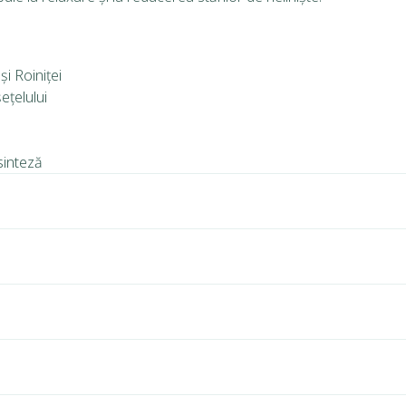
i Roiniței
ețelului
sinteză