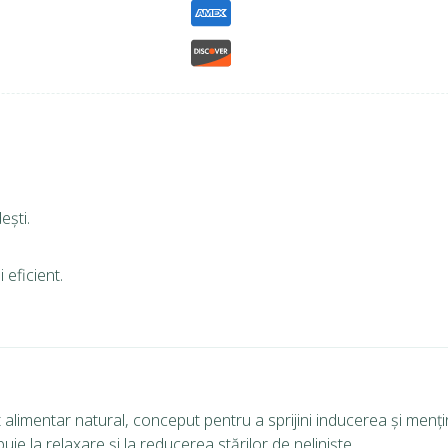
ești.
 eficient.
 alimentar natural, conceput pentru a sprijini inducerea și menț
ie la relaxare și la reducerea stărilor de neliniște.