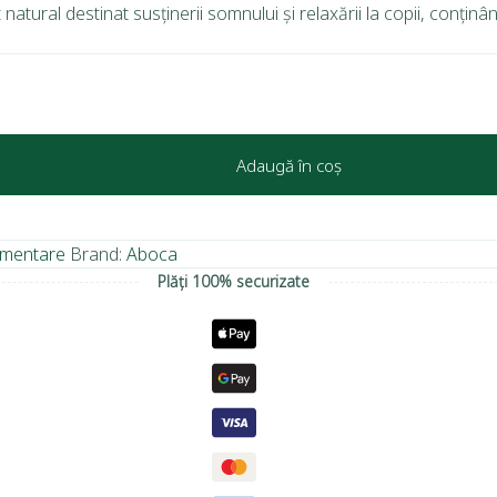
atural destinat susținerii somnului și relaxării la copii, conținâ
Adaugă în coș
imentare
Brand:
Aboca
Plăți 100% securizate