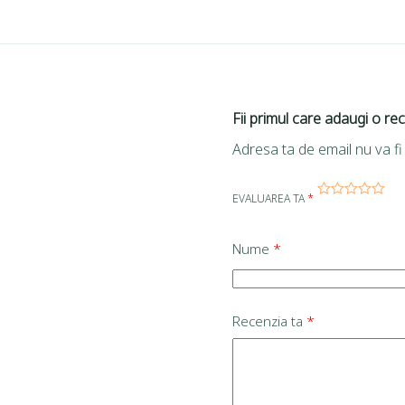
Fii primul care adaugi o re
Adresa ta de email nu va fi 
EVALUAREA TA
*
Nume
*
Recenzia ta
*