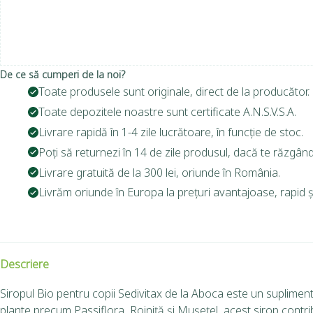
De ce să cumperi de la noi?
Toate produsele sunt originale, direct de la producător.
Toate depozitele noastre sunt certificate A.N.S.V.S.A.
Livrare rapidă în 1-4 zile lucrătoare, în funcție de stoc.
Poți să returnezi în 14 de zile produsul, dacă te răzgând
Livrare gratuită de la 300 lei, oriunde în România.
Livrăm oriunde în Europa la prețuri avantajoase, rapid și
Descriere
Siropul Bio pentru copii Sedivitax de la Aboca este un supliment
plante precum Passiflora, Roiniță și Mușețel, acest sirop contribu