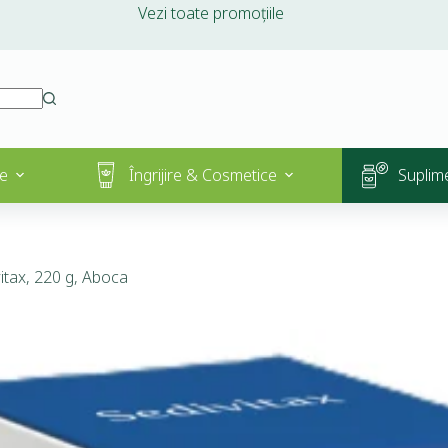
Vezi toate promoțiile
e
Îngrijire & Cosmetice
Suplim
vitax, 220 g, Aboca