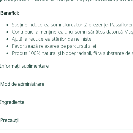
Beneficii:
Susține inducerea somnului datorită prezenței Passiflorei ș
Contribuie la menținerea unui somn sănătos datorită Muș
Ajută la reducerea stărilor de neliniște
Favorizează relaxarea pe parcursul zilei
Produs 100% natural și biodegradabil, fără substanțe de 
Informații suplimentare
Mod de administrare
Ingrediente
Precauții