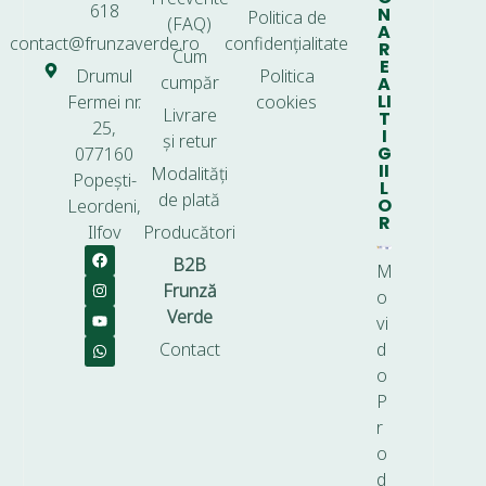
618
N
Politica de
(FAQ)
A
contact@frunzaverde.ro
confidențialitate
R
Cum
E
Drumul
Politica
cumpăr
A
LI
Fermei nr.
cookies
Livrare
T
25,
I
și retur
G
077160
II
Modalități
Popești-
L
de plată
O
Leordeni,
R
Ilfov
Producători
B2B
M
Frunză
o
Verde
vi
Contact
d
o
P
r
o
d