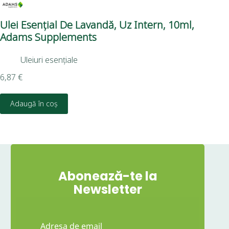
Ulei Esențial De Lavandă, Uz Intern, 10ml,
Pu
Adams Supplements
Uleiuri esențiale
6,4
6,87
€
D
Adaugă în coș
Abonează-te la
Newsletter