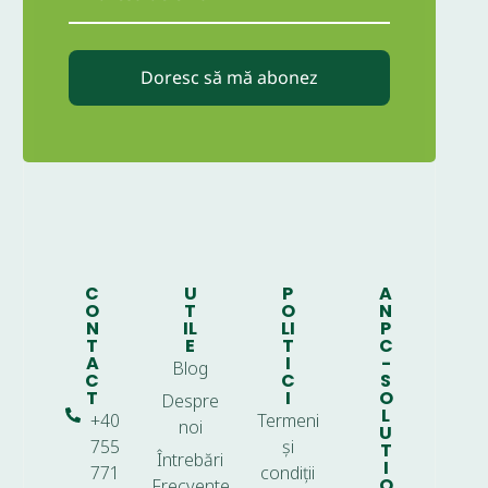
Doresc să mă abonez
C
U
P
A
O
T
O
N
N
IL
LI
P
T
E
T
C
A
I
-
Blog
C
C
S
T
I
O
Despre
L
+40
Termeni
noi
U
755
și
T
Întrebări
I
771
condiții
O
Frecvente