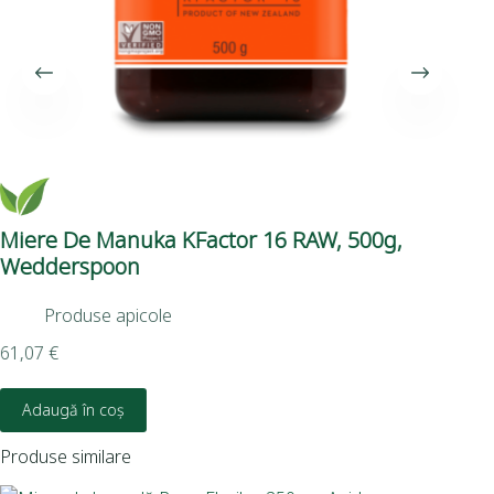
Miere De Manuka KFactor 16 RAW, 500g,
Mi
Wedderspoon
We
Produse apicole
61,07
€
99,
Adaugă în coș
Produse similare