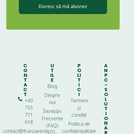
Doresc să mă abonez
C
U
P
A
O
T
O
N
N
IL
LI
P
T
E
T
C
A
I
-
Blog
C
C
S
T
I
O
Despre
L
+40
Termeni
noi
U
755
și
T
Întrebări
I
771
condiții
O
Frecvente
618
N
Politica de
(FAQ)
A
contact@frunzaverde.ro
confidențialitate
R