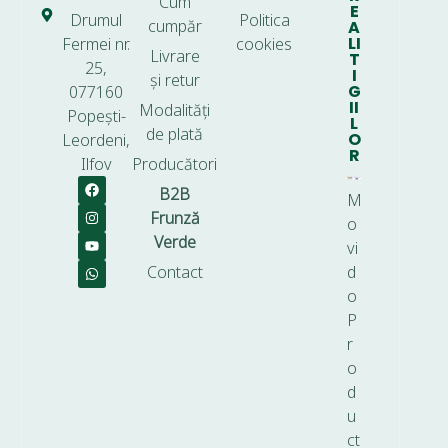
Cum
E
Drumul
Politica
cumpăr
A
LI
Fermei nr.
cookies
Livrare
T
25,
I
și retur
G
077160
II
Modalități
Popești-
L
de plată
O
Leordeni,
R
Ilfov
Producători
B2B
M
Frunză
o
Verde
vi
Contact
d
o
P
r
o
d
u
ct