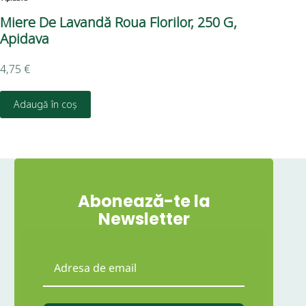
Miere De Lavandă Roua Florilor, 250 G,
Mi
Apidava
5,5
4,75
€
Adaugă în coș
Abonează-te la
Newsletter