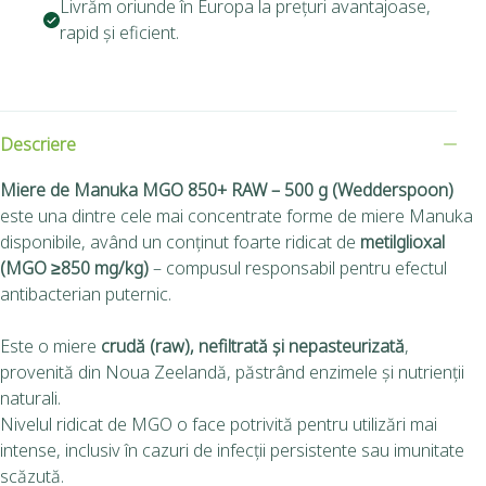
Livrăm oriunde în Europa la prețuri avantajoase,
rapid și eficient.
Descriere
Miere de Manuka MGO 850+ RAW – 500 g (Wedderspoon)
este una dintre cele mai concentrate forme de miere Manuka
disponibile, având un conținut foarte ridicat de
metilglioxal
(MGO ≥850 mg/kg)
– compusul responsabil pentru efectul
antibacterian puternic.
Este o miere
crudă (raw), nefiltrată și nepasteurizată
,
provenită din Noua Zeelandă, păstrând enzimele și nutrienții
naturali.
Nivelul ridicat de MGO o face potrivită pentru utilizări mai
intense, inclusiv în cazuri de infecții persistente sau imunitate
scăzută.