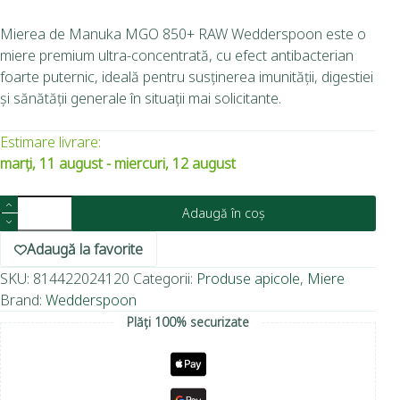
Mierea de Manuka MGO 850+ RAW Wedderspoon este o
miere premium ultra-concentrată, cu efect antibacterian
foarte puternic, ideală pentru susținerea imunității, digestiei
și sănătății generale în situații mai solicitante.
Estimare livrare:
marți, 11 august - miercuri, 12 august
Adaugă în coș
Adaugă la favorite
SKU:
814422024120
Categorii:
Produse apicole
,
Miere
Brand:
Wedderspoon
Plăți 100% securizate