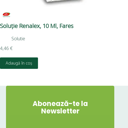
Soluție Renalex, 10 Ml, Fares
Sa
Su
Solutie
12,
4,46
€
D
Adaugă în coș
Abonează-te la
Newsletter