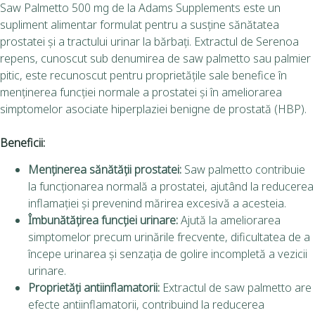
Saw Palmetto 500 mg de la Adams Supplements este un
supliment alimentar formulat pentru a susține sănătatea
prostatei și a tractului urinar la bărbați. Extractul de Serenoa
repens, cunoscut sub denumirea de saw palmetto sau palmier
pitic, este recunoscut pentru proprietățile sale benefice în
menținerea funcției normale a prostatei și în ameliorarea
simptomelor asociate hiperplaziei benigne de prostată (HBP).
Beneficii:
Menținerea sănătății prostatei:
Saw palmetto contribuie
la funcționarea normală a prostatei, ajutând la reducerea
inflamației și prevenind mărirea excesivă a acesteia.
Îmbunătățirea funcției urinare:
Ajută la ameliorarea
simptomelor precum urinările frecvente, dificultatea de a
începe urinarea și senzația de golire incompletă a vezicii
urinare.
Proprietăți antiinflamatorii:
Extractul de saw palmetto are
efecte antiinflamatorii, contribuind la reducerea