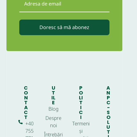
Doresc să mă abonez
C
U
P
A
O
T
O
N
N
IL
LI
P
T
E
T
C
A
I
-
Blog
C
C
S
T
I
O
Despre
L
+40
Termeni
noi
U
755
și
T
Întrebări
I