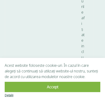
u
ril
e
af
i
ș
at
e
in
cl
u
d
Acest website foloseste cookie-uri. În cazul în care
T
alegeți să continuați să utilizați website-ul nostru, sunteți
V
de acord cu utilizarea modulelor noastre cookie.
A.
Accept
Copyright © 2026 Frunză Verde - Toate drepturile
Detalii
Clubul Frunză
rezervate.