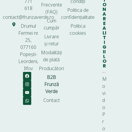
771
condiții
O
Frecvente
618
N
Politica de
(FAQ)
A
contact@frunzaverde.ro
confidențialitate
R
Cum
E
Drumul
Politica
cumpăr
A
LI
Fermei nr.
cookies
Livrare
T
25,
I
și retur
G
077160
II
Modalități
Popești-
L
de plată
O
Leordeni,
R
Ilfov
Producători
B2B
M
Frunză
o
Verde
vi
Contact
d
o
P
r
o