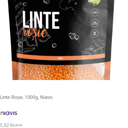
Linte Roșie, 1000g, Niavis
5,92
€
6,57
€