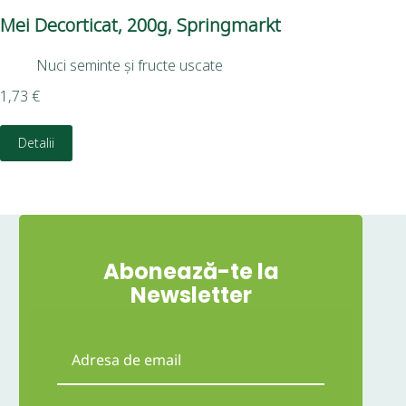
Mei Decorticat, 200g, Springmarkt
Bo
Nuci seminte și fructe uscate
1,73
€
3,3
Detalii
D
Abonează-te la
Newsletter