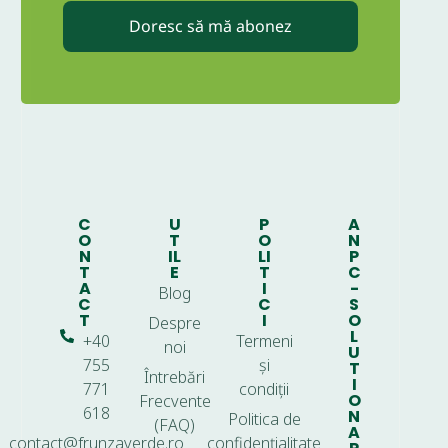
Doresc să mă abonez
C
U
P
A
O
T
O
N
N
IL
LI
P
T
E
T
C
A
I
-
Blog
C
C
S
T
I
O
Despre
L
+40
Termeni
noi
U
755
și
T
Întrebări
I
771
condiții
O
Frecvente
618
N
Politica de
(FAQ)
A
contact@frunzaverde.ro
confidențialitate