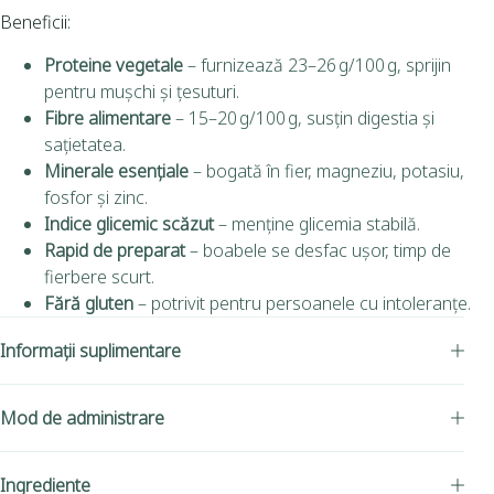
Beneficii:
Proteine vegetale
– furnizează 23–26 g/100 g, sprijin
pentru mușchi și țesuturi.
Fibre alimentare
– 15–20 g/100 g, susțin digestia și
sațietatea.
Minerale esențiale
– bogată în fier, magneziu, potasiu,
fosfor și zinc.
Indice glicemic scăzut
– menține glicemia stabilă.
Rapid de preparat
– boabele se desfac ușor, timp de
fierbere scurt.
Fără gluten
– potrivit pentru persoanele cu intoleranțe.
Informații suplimentare
Mod de administrare
Ingrediente