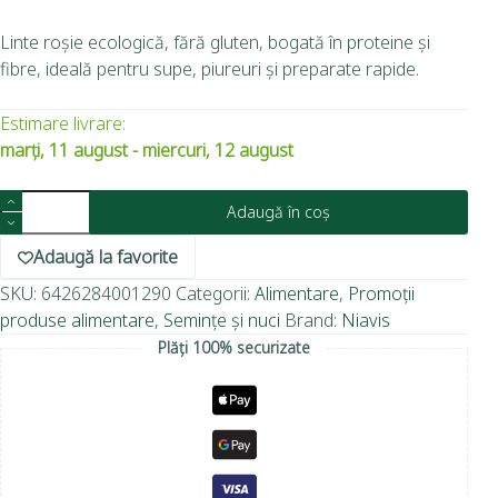
Linte roșie ecologică, fără gluten, bogată în proteine și
fibre, ideală pentru supe, piureuri și preparate rapide.
Estimare livrare:
marți, 11 august - miercuri, 12 august
Adaugă în coș
Adaugă la favorite
SKU:
6426284001290
Categorii:
Alimentare
,
Promoții
produse alimentare
,
Semințe și nuci
Brand:
Niavis
Plăți 100% securizate