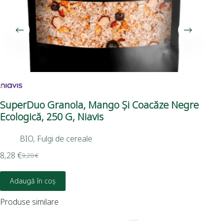
SuperDuo Granola, Mango Și Coacăze Negre
Se
Ecologică, 250 G, Niavis
Nia
BIO
,
Fulgi de cereale
8,28
€
3,5
9,20
€
Adaugă în coș
Produse similare