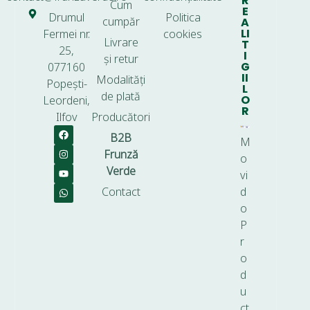
R
Cum
E
Drumul
Politica
cumpăr
A
LI
Fermei nr.
cookies
Livrare
T
25,
I
și retur
G
077160
II
Modalități
Popești-
L
de plată
O
Leordeni,
R
Ilfov
Producători
B2B
M
Frunză
o
Verde
vi
Contact
d
o
P
r
o
d
u
ct