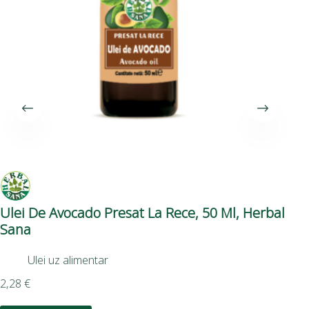
Ulei De Avocado Presat La Rece, 50 Ml, Herbal
He
Sana
La
Ulei uz alimentar
2,28
€
5,5