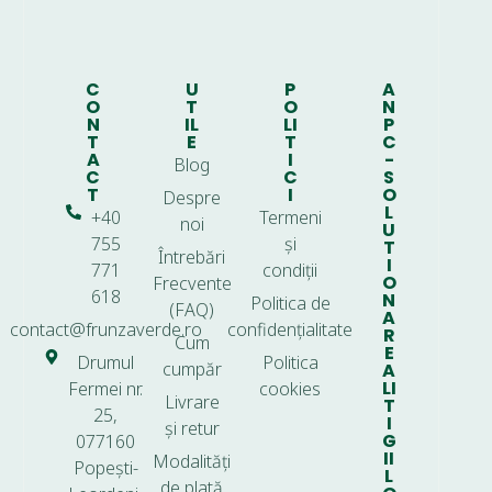
C
U
P
A
O
T
O
N
N
IL
LI
P
T
E
T
C
A
I
-
Blog
C
C
S
T
I
O
Despre
L
+40
Termeni
noi
U
755
și
T
Întrebări
I
771
condiții
O
Frecvente
618
N
Politica de
(FAQ)
A
contact@frunzaverde.ro
confidențialitate
R
Cum
E
Drumul
Politica
cumpăr
A
LI
Fermei nr.
cookies
Livrare
T
25,
I
și retur
G
077160
II
Modalități
Popești-
L
de plată