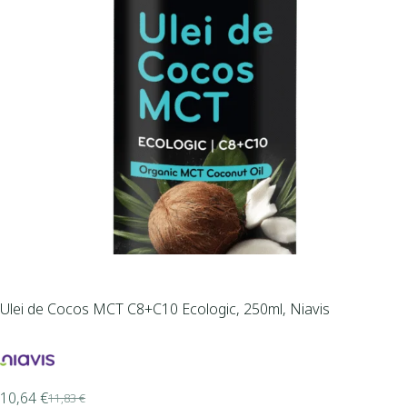
Ulei de Cocos MCT C8+C10 Ecologic, 250ml, Niavis
10,64
€
11,83
€