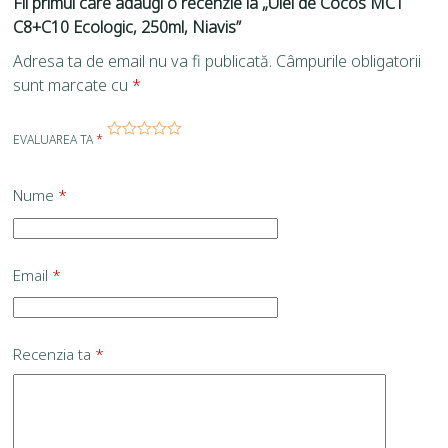
Fii primul care adaugi o recenzie la „Ulei de Cocos MCT
C8+C10 Ecologic, 250ml, Niavis”
Adresa ta de email nu va fi publicată.
Câmpurile obligatorii
sunt marcate cu
*
EVALUAREA TA
*
Nume
*
Email
*
Recenzia ta
*