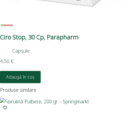
Ciro Stop, 30 Cp, Parapharm
Li
Pa
Capsule
4,56
€
3,6
Adaugă în coș
Produse similare