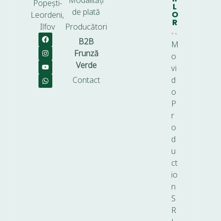
Modalități
Popești-
L
de plată
O
Leordeni,
R
Ilfov
Producători
B2B
M
Frunză
o
Verde
vi
Contact
d
o
P
r
o
d
u
ct
io
n
S
R