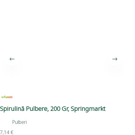
Spirulină Pulbere, 200 Gr, Springmarkt
Ul
Ad
Pulberi
7,14
€