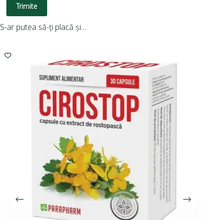
Trimite
S-ar putea să-ți placă și…
-