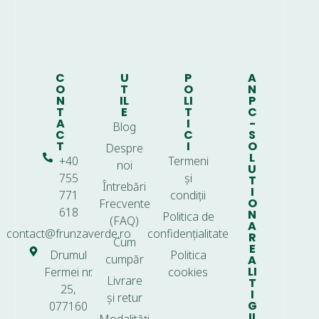
C
U
P
A
O
T
O
N
N
IL
LI
P
T
E
T
C
A
I
-
Blog
C
C
S
T
I
O
Despre
L
+40
Termeni
noi
U
755
și
T
Întrebări
I
771
condiții
O
Frecvente
618
N
Politica de
(FAQ)
A
contact@frunzaverde.ro
confidențialitate
R
Cum
E
Drumul
Politica
cumpăr
A
LI
Fermei nr.
cookies
Livrare
T
25,
I
și retur
G
077160
II