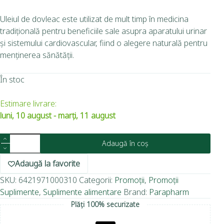
Uleiul de dovleac este utilizat de mult timp în medicina
tradițională pentru beneficiile sale asupra aparatului urinar
și sistemului cardiovascular, fiind o alegere naturală pentru
menținerea sănătății.
În stoc
Estimare livrare:
luni, 10 august - marți, 11 august
Adaugă în coș
Adaugă la favorite
SKU:
6421971000310
Categorii:
Promoții
,
Promoții
Suplimente
,
Suplimente alimentare
Brand:
Parapharm
Plăți 100% securizate